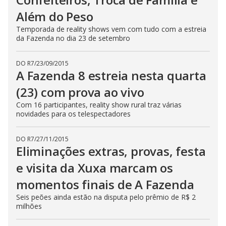
n
Além do Peso
g
t
h
Temporada de reality shows vem com tudo com a estreia
e
da Fazenda no dia 23 de setembro
E
s
c
DO R7
/
23/09/2015
a
p
A Fazenda 8 estreia nesta quarta
e
k
(23) com prova ao vivo
e
y
Com 16 participantes, reality show rural traz várias
o
r
novidades para os telespectadores
a
c
t
DO R7
/
27/11/2015
i
Eliminações extras, provas, festa
v
a
t
e visita da Xuxa marcam os
i
n
momentos finais de A Fazenda
g
t
Seis peões ainda estão na disputa pelo prêmio de R$ 2
h
e
milhões
c
l
o