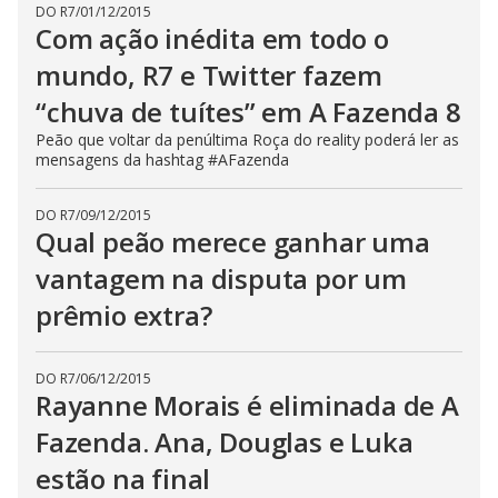
DO R7
/
01/12/2015
s
Com ação inédita em todo o
e
b
u
mundo, R7 e Twitter fazem
t
t
“chuva de tuítes” em A Fazenda 8
o
n
Peão que voltar da penúltima Roça do reality poderá ler as
.
mensagens da hashtag #AFazenda
DO R7
/
09/12/2015
Qual peão merece ganhar uma
vantagem na disputa por um
prêmio extra?
DO R7
/
06/12/2015
Rayanne Morais é eliminada de A
Fazenda. Ana, Douglas e Luka
estão na final