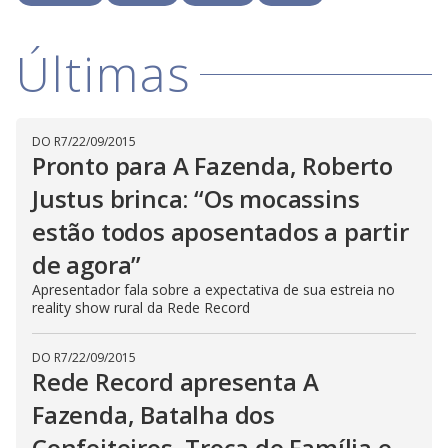
l
d
l
o
w
D
w
Últimas
i
.
i
n
T
a
h
d
i
l
o
s
o
m
w
o
DO R7
/
22/09/2015
g
.
d
Pronto para A Fazenda, Roberto
a
l
Justus brinca: “Os mocassins
c
a
estão todos aposentados a partir
n
b
e
de agora”
c
l
Apresentador fala sobre a expectativa de sua estreia no
o
reality show rural da Rede Record
s
e
d
b
DO R7
/
22/09/2015
y
Rede Record apresenta A
p
r
e
Fazenda, Batalha dos
s
s
Confeiteiros, Troca de Família e
i