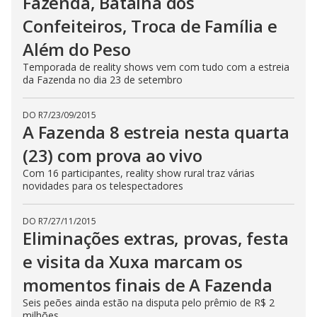
Fazenda, Batalha dos
s
s
Confeiteiros, Troca de Família e
i
n
Além do Peso
g
t
Temporada de reality shows vem com tudo com a estreia
h
e
da Fazenda no dia 23 de setembro
E
s
c
DO R7
/
23/09/2015
a
A Fazenda 8 estreia nesta quarta
p
e
k
(23) com prova ao vivo
e
y
Com 16 participantes, reality show rural traz várias
o
novidades para os telespectadores
r
a
c
t
DO R7
/
27/11/2015
i
Eliminações extras, provas, festa
v
a
e visita da Xuxa marcam os
t
i
n
momentos finais de A Fazenda
g
t
Seis peões ainda estão na disputa pelo prêmio de R$ 2
h
milhões
e