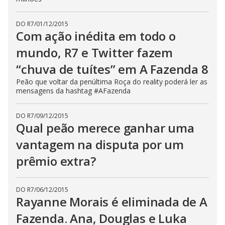
c
l
o
DO R7
/
01/12/2015
s
Com ação inédita em todo o
e
b
u
mundo, R7 e Twitter fazem
t
t
“chuva de tuítes” em A Fazenda 8
o
n
Peão que voltar da penúltima Roça do reality poderá ler as
.
mensagens da hashtag #AFazenda
DO R7
/
09/12/2015
Qual peão merece ganhar uma
vantagem na disputa por um
prêmio extra?
DO R7
/
06/12/2015
Rayanne Morais é eliminada de A
Fazenda. Ana, Douglas e Luka