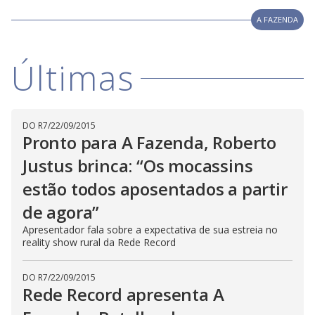
w
d
d
i
A FAZENDA
a
a
n
l
d
l
o
w
D
w
Últimas
i
.
i
n
T
a
h
d
i
l
o
s
o
m
w
DO R7
/
22/09/2015
o
g
.
d
Pronto para A Fazenda, Roberto
a
l
Justus brinca: “Os mocassins
c
a
estão todos aposentados a partir
n
b
e
de agora”
c
l
Apresentador fala sobre a expectativa de sua estreia no
o
reality show rural da Rede Record
s
e
d
b
DO R7
/
22/09/2015
y
Rede Record apresenta A
p
r
e