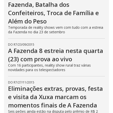
Fazenda, Batalha dos
n
g
t
Confeiteiros, Troca de Família e
h
e
Além do Peso
E
s
Temporada de reality shows vem com tudo com a estreia
c
da Fazenda no dia 23 de setembro
a
p
e
k
DO R7
/
23/09/2015
e
A Fazenda 8 estreia nesta quarta
y
o
r
(23) com prova ao vivo
a
c
Com 16 participantes, reality show rural traz várias
t
novidades para os telespectadores
i
v
a
t
DO R7
/
27/11/2015
i
Eliminações extras, provas, festa
n
g
e visita da Xuxa marcam os
t
h
e
momentos finais de A Fazenda
c
l
Seis peões ainda estão na disputa pelo prêmio de R$ 2
o