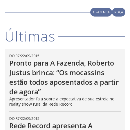
l
d
l
o
w
D
w
A FAZENDA
ROÇA
i
.
i
n
T
a
h
d
i
l
Últimas
o
s
o
m
w
o
g
.
d
a
l
DO R7
/
22/09/2015
c
Pronto para A Fazenda, Roberto
a
n
b
Justus brinca: “Os mocassins
e
c
estão todos aposentados a partir
l
o
de agora”
s
e
d
Apresentador fala sobre a expectativa de sua estreia no
b
reality show rural da Rede Record
y
p
r
e
DO R7
/
22/09/2015
s
Rede Record apresenta A
s
i