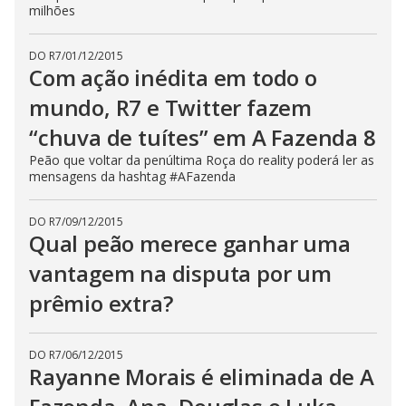
milhões
s
e
b
u
DO R7
/
01/12/2015
t
Com ação inédita em todo o
t
o
mundo, R7 e Twitter fazem
n
.
“chuva de tuítes” em A Fazenda 8
Peão que voltar da penúltima Roça do reality poderá ler as
mensagens da hashtag #AFazenda
DO R7
/
09/12/2015
Qual peão merece ganhar uma
vantagem na disputa por um
prêmio extra?
DO R7
/
06/12/2015
Rayanne Morais é eliminada de A