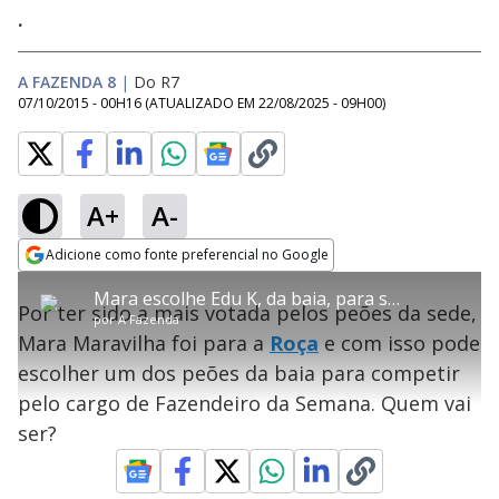
.
A FAZENDA 8
|
Do R7
07/10/2015 - 00H16
(ATUALIZADO EM
22/08/2025 - 09H00
)
A+
A-
error_outline
Adicione como fonte preferencial no Google
OK
T
T
Opens in new window
Mara escolhe Edu K, da baia, para se juntar a Roça com ela e Marcelo
h
O vídeo não está disponível ou não é
Oops! Algo deu errado
h
C
Por ter sido a mais votada pelos peões da sede,
i
por
A Fazenda
i
suportado pelo seu browser
s
l
Por favor, recarregue a página.
Mara Maravilha foi para a
Roça
e com isso pode
i
s
Código do Erro:
MEDIA_ERR_SRC_NOT_SUPPORTED
o
s
i
escolher um dos peões da baia para competir
a
s
Recarregar
s
m
pelo cargo de Fazendeiro da Semana. Quem vai
e
o
a
d
M
m
ser?
a
o
o
l
w
d
d
i
a
a
n