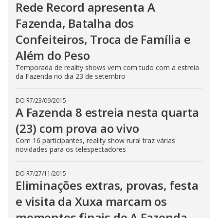
Rede Record apresenta A
n
g
Fazenda, Batalha dos
t
h
e
Confeiteiros, Troca de Família e
E
s
Além do Peso
c
a
Temporada de reality shows vem com tudo com a estreia
p
e
da Fazenda no dia 23 de setembro
k
e
y
DO R7
/
23/09/2015
o
A Fazenda 8 estreia nesta quarta
r
a
c
(23) com prova ao vivo
t
i
Com 16 participantes, reality show rural traz várias
v
novidades para os telespectadores
a
t
i
n
DO R7
/
27/11/2015
g
Eliminações extras, provas, festa
t
h
e visita da Xuxa marcam os
e
c
l
momentos finais de A Fazenda
o