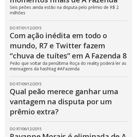
s
Seis peões ainda estão na disputa pelo prêmio de R$ 2
e
milhões
b
u
t
t
DO R7
/
01/12/2015
o
Com ação inédita em todo o
n
.
mundo, R7 e Twitter fazem
“chuva de tuítes” em A Fazenda 8
Peão que voltar da penúltima Roça do reality poderá ler as
mensagens da hashtag #AFazenda
DO R7
/
09/12/2015
Qual peão merece ganhar uma
vantagem na disputa por um
prêmio extra?
DO R7
/
06/12/2015
Rayanne Morais é eliminada de A