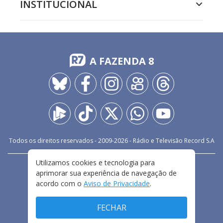
INSTITUCIONAL
A FAZENDA 8
Todos os direitos reservados - 2009-
2026
- Rádio e Televisão Record S.A
Utilizamos cookies e tecnologia para
CARREIRA
FALE CONOSCO
PRIVACIDADE
aprimorar sua experiência de navegação de
TERMOS E CONDIÇÕES DE USO
acordo com o
Aviso de Privacidade
.
FECHAR