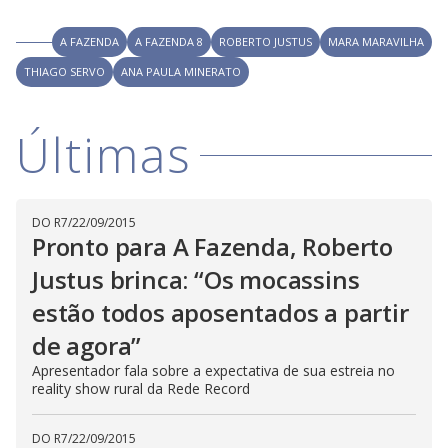
y
d
M
o
V
u
w
A FAZENDA
A FAZENDA 8
ROBERTO JUSTUS
MARA MARAVILHA
d
o
.
T
THIAGO SERVO
ANA PAULA MINERATO
h
i
i
s
m
Últimas
o
d
d
a
l
c
a
e
DO R7
/
22/09/2015
n
b
Pronto para A Fazenda, Roberto
e
c
Justus brinca: “Os mocassins
o
l
o
estão todos aposentados a partir
s
e
d
de agora”
b
y
Apresentador fala sobre a expectativa de sua estreia no
p
reality show rural da Rede Record
r
e
s
s
DO R7
/
22/09/2015
i