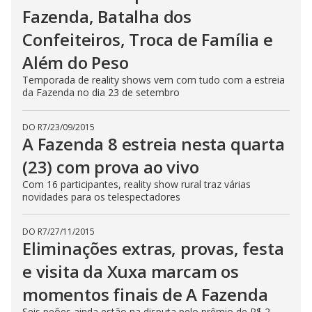
n
Fazenda, Batalha dos
g
t
Confeiteiros, Troca de Família e
h
e
Além do Peso
E
s
c
Temporada de reality shows vem com tudo com a estreia
a
da Fazenda no dia 23 de setembro
p
e
k
e
DO R7
/
23/09/2015
y
A Fazenda 8 estreia nesta quarta
o
r
(23) com prova ao vivo
a
c
Com 16 participantes, reality show rural traz várias
t
i
novidades para os telespectadores
v
a
t
DO R7
/
27/11/2015
i
Eliminações extras, provas, festa
n
g
t
e visita da Xuxa marcam os
h
e
momentos finais de A Fazenda
c
l
Seis peões ainda estão na disputa pelo prêmio de R$ 2
o