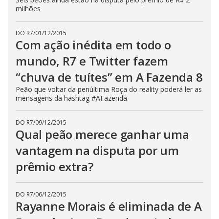
s
milhões
e
b
u
DO R7
/
01/12/2015
t
Com ação inédita em todo o
t
o
n
mundo, R7 e Twitter fazem
.
“chuva de tuítes” em A Fazenda 8
Peão que voltar da penúltima Roça do reality poderá ler as
mensagens da hashtag #AFazenda
DO R7
/
09/12/2015
Qual peão merece ganhar uma
vantagem na disputa por um
prêmio extra?
DO R7
/
06/12/2015
Rayanne Morais é eliminada de A