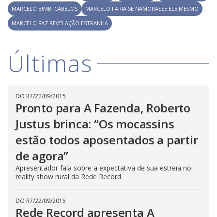
l
d
l
MARCELO BIMBI CABELOS
MARCELO FARIA SE NAMORASSE ELE MESMO
o
w
D
w
MARCELO FAZ REVELAÇÃO ESTRANHA
i
.
i
n
T
a
h
d
i
l
Últimas
o
s
o
m
w
o
g
.
d
a
l
c
DO R7
/
22/09/2015
a
Pronto para A Fazenda, Roberto
n
b
Justus brinca: “Os mocassins
e
c
l
estão todos aposentados a partir
o
s
de agora”
e
d
Apresentador fala sobre a expectativa de sua estreia no
b
reality show rural da Rede Record
y
p
r
e
DO R7
/
22/09/2015
s
Rede Record apresenta A
s
i