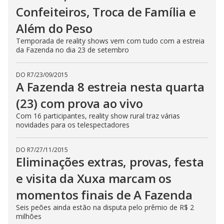
n
Confeiteiros, Troca de Família e
g
t
Além do Peso
h
e
Temporada de reality shows vem com tudo com a estreia
E
s
da Fazenda no dia 23 de setembro
c
a
p
DO R7
/
23/09/2015
e
A Fazenda 8 estreia nesta quarta
k
e
y
(23) com prova ao vivo
o
r
Com 16 participantes, reality show rural traz várias
a
novidades para os telespectadores
c
t
i
v
DO R7
/
27/11/2015
a
Eliminações extras, provas, festa
t
i
e visita da Xuxa marcam os
n
g
t
momentos finais de A Fazenda
h
e
Seis peões ainda estão na disputa pelo prêmio de R$ 2
c
milhões
l
o