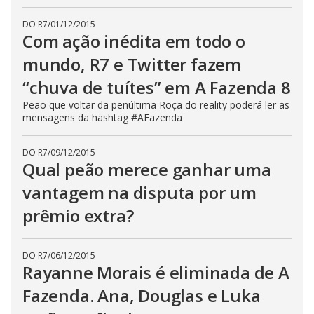
s
e
DO R7
/
01/12/2015
b
Com ação inédita em todo o
u
t
mundo, R7 e Twitter fazem
t
o
n
“chuva de tuítes” em A Fazenda 8
.
Peão que voltar da penúltima Roça do reality poderá ler as
mensagens da hashtag #AFazenda
DO R7
/
09/12/2015
Qual peão merece ganhar uma
vantagem na disputa por um
prêmio extra?
DO R7
/
06/12/2015
Rayanne Morais é eliminada de A
Fazenda. Ana, Douglas e Luka