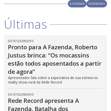
y
d
A FAZENDA
FAZENDEIRO
M
o
V
u
w
d
o
.
T
Últimas
h
i
i
s
m
o
d
d
DO R7
/
22/09/2015
a
Pronto para A Fazenda, Roberto
l
c
a
e
Justus brinca: “Os mocassins
n
b
estão todos aposentados a partir
e
c
o
l
de agora”
o
s
Apresentador fala sobre a expectativa de sua estreia no
e
reality show rural da Rede Record
d
b
y
p
DO R7
/
22/09/2015
r
Rede Record apresenta A
e
s
Fazenda, Batalha dos
s
i