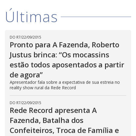
a
h
d
i
l
Últimas
o
s
o
m
w
o
g
.
d
a
l
c
DO R7
/
22/09/2015
a
Pronto para A Fazenda, Roberto
n
b
Justus brinca: “Os mocassins
e
c
l
estão todos aposentados a partir
o
s
de agora”
e
d
Apresentador fala sobre a expectativa de sua estreia no
b
reality show rural da Rede Record
y
p
r
e
DO R7
/
22/09/2015
s
Rede Record apresenta A
s
i
n
Fazenda, Batalha dos
g
t
Confeiteiros, Troca de Família e
h
e