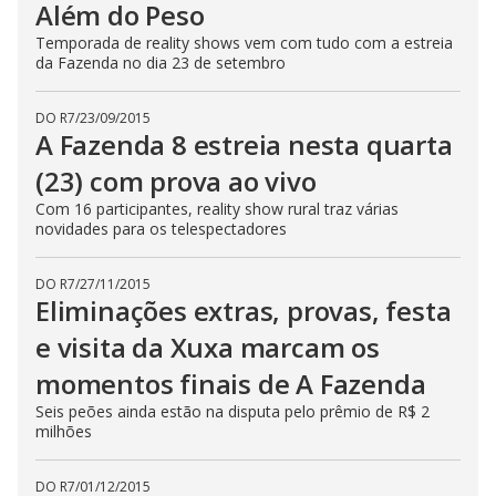
Além do Peso
E
s
c
Temporada de reality shows vem com tudo com a estreia
a
da Fazenda no dia 23 de setembro
p
e
k
e
DO R7
/
23/09/2015
y
A Fazenda 8 estreia nesta quarta
o
r
(23) com prova ao vivo
a
c
Com 16 participantes, reality show rural traz várias
t
i
novidades para os telespectadores
v
a
t
DO R7
/
27/11/2015
i
Eliminações extras, provas, festa
n
g
t
e visita da Xuxa marcam os
h
e
momentos finais de A Fazenda
c
l
Seis peões ainda estão na disputa pelo prêmio de R$ 2
o
s
milhões
e
b
u
DO R7
/
01/12/2015
t