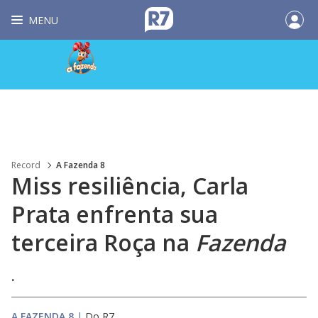
MENU
Record
A Fazenda 8
Miss resiliência, Carla
Prata enfrenta sua
terceira Roça na
Fazenda
.
A FAZENDA 8
|
Do R7