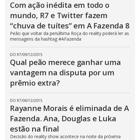
Com ação inédita em todo o
t
o
n
mundo, R7 e Twitter fazem
.
“chuva de tuítes” em A Fazenda 8
Peão que voltar da penúltima Roça do reality poderá ler as
mensagens da hashtag #AFazenda
DO R7
/
09/12/2015
Qual peão merece ganhar uma
vantagem na disputa por um
prêmio extra?
DO R7
/
06/12/2015
Rayanne Morais é eliminada de A
Fazenda. Ana, Douglas e Luka
estão na final
Decisão do reality show acontece na noite da próxima