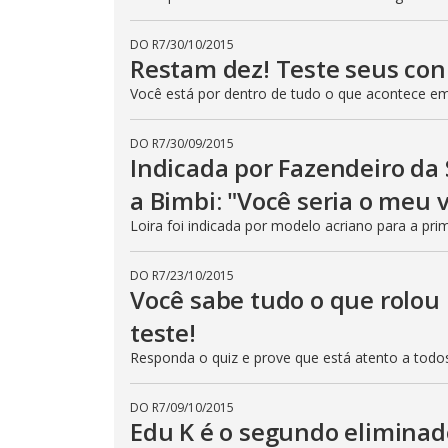
DO R7
/
30/10/2015
Restam dez! Teste seus co
Você está por dentro de tudo o que acontece e
DO R7
/
30/09/2015
Indicada por Fazendeiro da
a Bimbi: "Você seria o meu
Loira foi indicada por modelo acriano para a prim
DO R7
/
23/10/2015
Você sabe tudo o que rolou
teste!
Responda o quiz e prove que está atento a tod
DO R7
/
09/10/2015
Edu K é o segundo eliminad