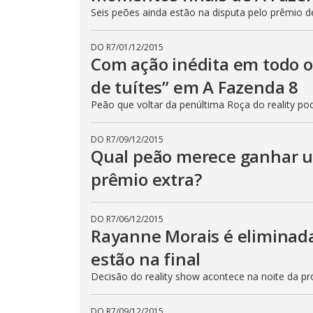
e
Seis peões ainda estão na disputa pelo prêmio 
E
s
c
a
DO R7
/
01/12/2015
p
Com ação inédita em todo o
e
k
de tuítes” em A Fazenda 8
e
y
Peão que voltar da penúltima Roça do reality 
o
r
a
c
DO R7
/
09/12/2015
t
Qual peão merece ganhar 
i
v
prêmio extra?
a
t
i
n
g
DO R7
/
06/12/2015
t
Rayanne Morais é eliminada
h
e
c
estão na final
l
o
Decisão do reality show acontece na noite da pró
s
e
b
u
DO R7
/
09/12/2015