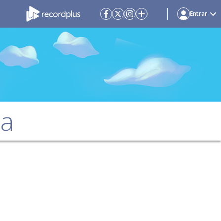
Entrar
da