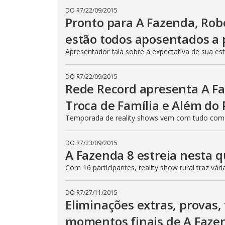
n
T
DO R7
/
22/09/2015
h
d
Pronto para A Fazenda, Robe
i
o
s
m
w
estão todos aposentados a p
o
.
d
Apresentador fala sobre a expectativa de sua est
a
l
c
a
DO R7
/
22/09/2015
n
Rede Record apresenta A Fa
b
e
Troca de Família e Além do 
c
l
Temporada de reality shows vem com tudo com a
o
s
e
d
DO R7
/
23/09/2015
b
A Fazenda 8 estreia nesta q
y
p
Com 16 participantes, reality show rural traz vá
r
e
s
s
DO R7
/
27/11/2015
i
Eliminações extras, provas,
n
g
t
momentos finais de A Faz
h