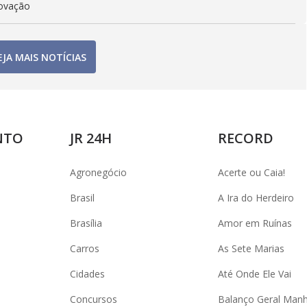
rovação
EJA MAIS NOTÍCIAS
NTO
JR 24H
RECORD
Agronegócio
Acerte ou Caia!
Brasil
A Ira do Herdeiro
Brasília
Amor em Ruínas
Carros
As Sete Marias
Cidades
Até Onde Ele Vai
Concursos
Balanço Geral Man