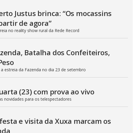
a
rto Justus brinca: “Os mocassins
l
o
artir de agora”
g
reia no reality show rural da Rede Record
zenda, Batalha dos Confeiteiros,
Peso
 estreia da Fazenda no dia 23 de setembro
uarta (23) com prova ao vivo
rias novidades para os telespectadores
 festa e visita da Xuxa marcam os
enda