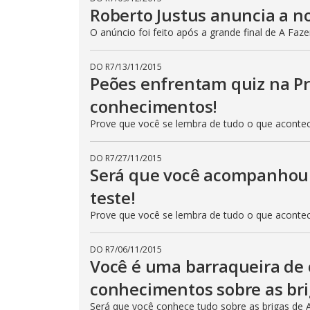
t
Roberto Justus anuncia a no
t
o
O anúncio foi feito após a grande final de A Faz
n
.
DO R7
/
13/11/2015
Peões enfrentam quiz na Pr
conhecimentos!
Prove que você se lembra de tudo o que aconte
DO R7
/
27/11/2015
Será que você acompanhou 
teste!
Prove que você se lembra de tudo o que aconte
DO R7
/
06/11/2015
Você é uma barraqueira de 
conhecimentos sobre as br
Será que você conhece tudo sobre as brigas de 