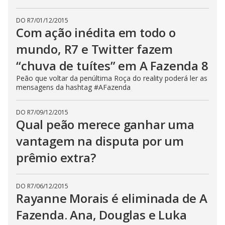
s
e
DO R7
/
01/12/2015
b
u
Com ação inédita em todo o
t
t
mundo, R7 e Twitter fazem
o
n
“chuva de tuítes” em A Fazenda 8
.
Peão que voltar da penúltima Roça do reality poderá ler as
mensagens da hashtag #AFazenda
DO R7
/
09/12/2015
Qual peão merece ganhar uma
vantagem na disputa por um
prêmio extra?
DO R7
/
06/12/2015
Rayanne Morais é eliminada de A
Fazenda. Ana, Douglas e Luka