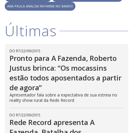
l
d
l
ANA PAULA ANALISA RAYANNE NO BANHO
o
w
D
w
i
.
i
n
T
a
Últimas
h
d
i
l
o
s
o
m
w
o
g
.
d
a
DO R7
/
22/09/2015
l
Pronto para A Fazenda, Roberto
c
a
Justus brinca: “Os mocassins
n
b
e
estão todos aposentados a partir
c
l
de agora”
o
s
Apresentador fala sobre a expectativa de sua estreia no
e
d
reality show rural da Rede Record
b
y
p
DO R7
/
22/09/2015
r
Rede Record apresenta A
e
s
s
Fazenda, Batalha dos
i