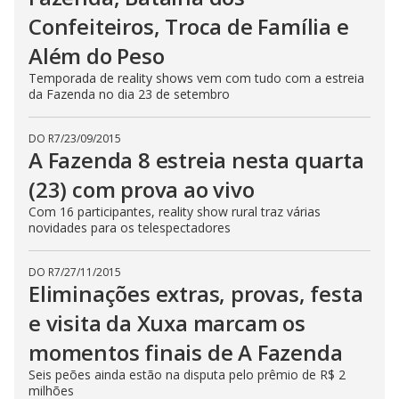
n
Confeiteiros, Troca de Família e
g
t
Além do Peso
h
e
E
Temporada de reality shows vem com tudo com a estreia
s
da Fazenda no dia 23 de setembro
c
a
p
e
DO R7
/
23/09/2015
k
A Fazenda 8 estreia nesta quarta
e
y
(23) com prova ao vivo
o
r
Com 16 participantes, reality show rural traz várias
a
c
novidades para os telespectadores
t
i
v
DO R7
/
27/11/2015
a
Eliminações extras, provas, festa
t
i
n
e visita da Xuxa marcam os
g
t
momentos finais de A Fazenda
h
e
Seis peões ainda estão na disputa pelo prêmio de R$ 2
c
l
milhões
o