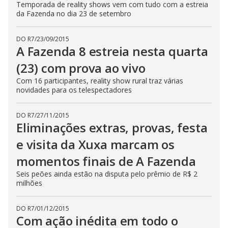
Temporada de reality shows vem com tudo com a estreia
E
s
da Fazenda no dia 23 de setembro
c
a
p
DO R7
/
23/09/2015
e
k
A Fazenda 8 estreia nesta quarta
e
y
(23) com prova ao vivo
o
r
Com 16 participantes, reality show rural traz várias
a
novidades para os telespectadores
c
t
i
v
DO R7
/
27/11/2015
a
Eliminações extras, provas, festa
t
i
n
e visita da Xuxa marcam os
g
t
momentos finais de A Fazenda
h
e
Seis peões ainda estão na disputa pelo prêmio de R$ 2
c
l
milhões
o
s
e
DO R7
/
01/12/2015
b
Com ação inédita em todo o
u
t