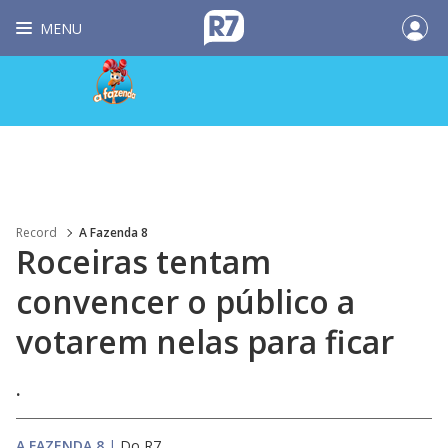
MENU
Record
A Fazenda 8
Roceiras tentam
convencer o público a
votarem nelas para ficar
.
A FAZENDA 8
|
Do R7