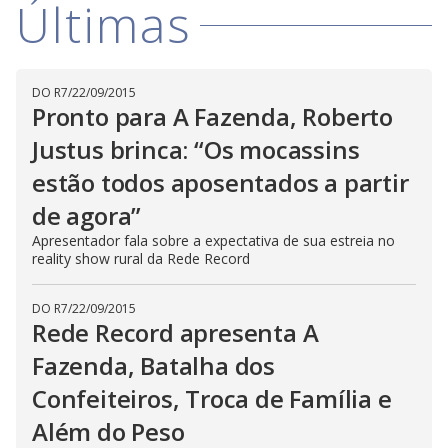
Últimas
h
i
i
s
m
o
d
d
a
DO R7
/
22/09/2015
l
Pronto para A Fazenda, Roberto
c
a
e
Justus brinca: “Os mocassins
n
b
estão todos aposentados a partir
e
c
o
l
de agora”
o
s
Apresentador fala sobre a expectativa de sua estreia no
e
reality show rural da Rede Record
d
b
y
p
DO R7
/
22/09/2015
r
Rede Record apresenta A
e
s
Fazenda, Batalha dos
s
i
n
Confeiteiros, Troca de Família e
g
t
Além do Peso
h
e