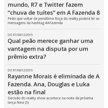
t
mundo, R7 e Twitter fazem
o
n
“chuva de tuítes” em A Fazenda 8
.
Peão que voltar da penúltima Roça do reality poderá ler as
mensagens da hashtag #AFazenda
DO R7
/
09/12/2015
Qual peão merece ganhar uma
vantagem na disputa por um
prêmio extra?
DO R7
/
06/12/2015
Rayanne Morais é eliminada de A
Fazenda. Ana, Douglas e Luka
estão na final
Decisão do reality show acontece na noite da próxima
terça-feira (5)