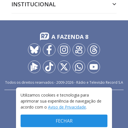
INSTITUCIONAL
A FAZENDA 8
Todos os direitos reservados - 2009-
2026
- Rádio e Televisão Record S.A
Utilizamos cookies e tecnologia para
CARREIRA
FALE CONOSCO
PRIVACIDADE
aprimorar sua experiência de navegação de
TERMOS E CONDIÇÕES DE USO
acordo com o
Aviso de Privacidade
.
FECHAR