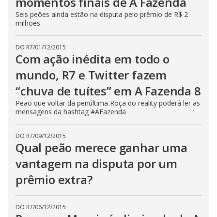
momentos finais de A Fazenda
s
e
Seis peões ainda estão na disputa pelo prêmio de R$ 2
b
milhões
u
t
t
DO R7
/
01/12/2015
o
n
Com ação inédita em todo o
.
mundo, R7 e Twitter fazem
“chuva de tuítes” em A Fazenda 8
Peão que voltar da penúltima Roça do reality poderá ler as
mensagens da hashtag #AFazenda
DO R7
/
09/12/2015
Qual peão merece ganhar uma
vantagem na disputa por um
prêmio extra?
DO R7
/
06/12/2015