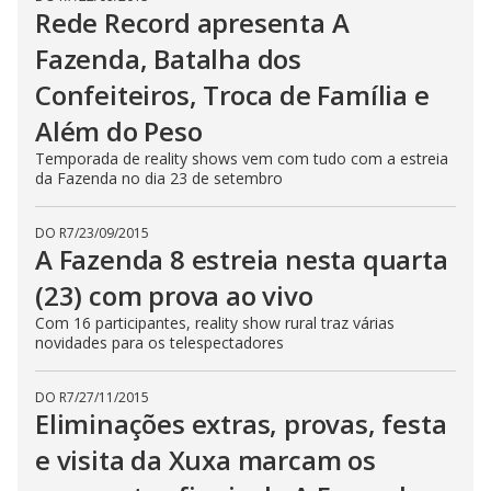
Rede Record apresenta A
n
g
t
Fazenda, Batalha dos
h
e
Confeiteiros, Troca de Família e
E
s
Além do Peso
c
a
p
Temporada de reality shows vem com tudo com a estreia
e
da Fazenda no dia 23 de setembro
k
e
y
o
DO R7
/
23/09/2015
r
A Fazenda 8 estreia nesta quarta
a
c
(23) com prova ao vivo
t
i
Com 16 participantes, reality show rural traz várias
v
a
novidades para os telespectadores
t
i
n
DO R7
/
27/11/2015
g
t
Eliminações extras, provas, festa
h
e
e visita da Xuxa marcam os
c
l
o