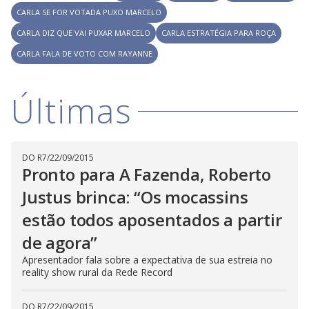
l
d
l
CARLA SE FOR VOTADA PUXO MARCELO
o
w
D
w
CARLA DIZ QUE VAI PUXAR MARCELO
CARLA ESTRATÉGIA PARA ROÇA
i
.
i
n
T
CARLA FALA DE VOTO COM RAYANNE
a
h
d
i
l
o
s
o
m
w
Últimas
o
g
.
d
a
l
c
a
n
DO R7
/
22/09/2015
b
Pronto para A Fazenda, Roberto
e
c
Justus brinca: “Os mocassins
l
o
s
estão todos aposentados a partir
e
d
de agora”
b
y
Apresentador fala sobre a expectativa de sua estreia no
p
r
reality show rural da Rede Record
e
s
s
DO R7
/
22/09/2015
i