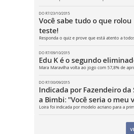
DO R7
/
23/10/2015
Você sabe tudo o que rolou
teste!
Responda o quiz e prove que está atento a tod
DO R7
/
09/10/2015
Edu K é o segundo eliminad
Mara Maravilha volta ao jogo com 57,8% de ap
DO R7
/
30/09/2015
Indicada por Fazendeiro da
a Bimbi: "Você seria o meu
Loira foi indicada por modelo acriano para a prim
V