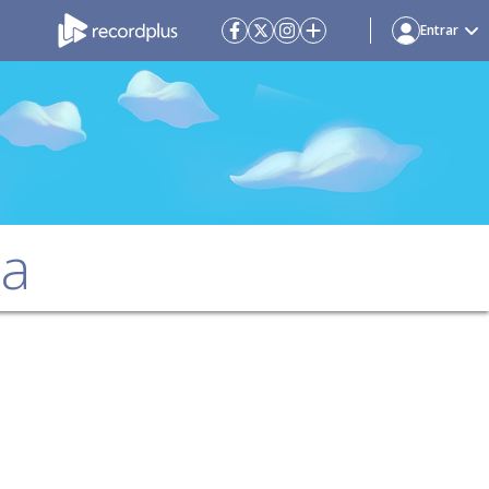
Entrar
da