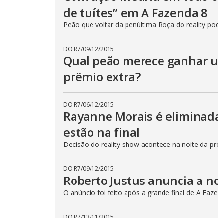
p
de tuítes” em A Fazenda 8
e
k
Peão que voltar da penúltima Roça do reality 
e
y
o
r
DO R7
/
09/12/2015
a
Qual peão merece ganhar 
c
t
i
prêmio extra?
v
a
t
i
DO R7
/
06/12/2015
n
Rayanne Morais é eliminada
g
t
h
estão na final
e
c
Decisão do reality show acontece na noite da pró
l
o
s
e
DO R7
/
09/12/2015
b
Roberto Justus anuncia a no
u
t
O anúncio foi feito após a grande final de A Faz
t
o
n
.
DO R7
/
13/11/2015