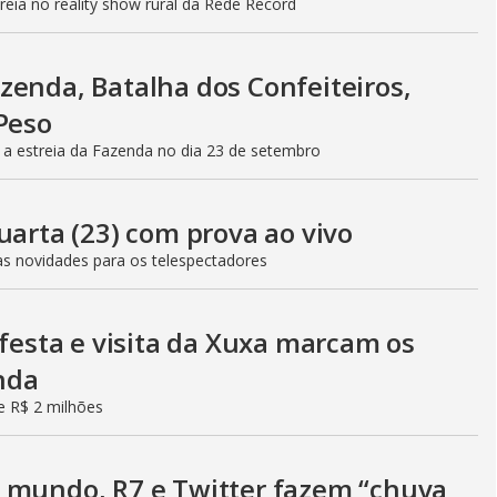
reia no reality show rural da Rede Record
g
zenda, Batalha dos Confeiteiros,
Peso
 estreia da Fazenda no dia 23 de setembro
uarta (23) com prova ao vivo
rias novidades para os telespectadores
 festa e visita da Xuxa marcam os
enda
de R$ 2 milhões
 mundo, R7 e Twitter fazem “chuva