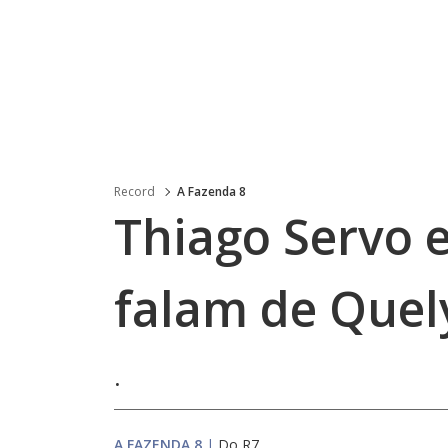
Record
A Fazenda 8
Thiago Servo e
falam de Que
.
A FAZENDA 8
|
Do R7