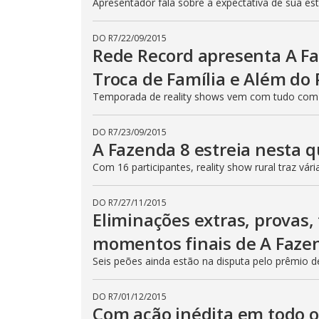
Apresentador fala sobre a expectativa de sua est
o
.
d
a
l
DO R7
/
22/09/2015
c
Rede Record apresenta A Fa
a
n
Troca de Família e Além do 
b
e
Temporada de reality shows vem com tudo com a
c
l
o
s
DO R7
/
23/09/2015
e
A Fazenda 8 estreia nesta q
d
b
y
Com 16 participantes, reality show rural traz vá
p
r
e
DO R7
/
27/11/2015
s
Eliminações extras, provas,
s
i
n
momentos finais de A Faz
g
t
Seis peões ainda estão na disputa pelo prêmio 
h
e
E
s
DO R7
/
01/12/2015
c
Com ação inédita em todo o
a