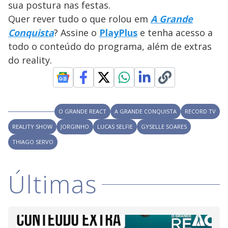
sua postura nas festas.
M
V
u
d
Quer rever tudo o que rolou em
A Grande
o
Conquista
? Assine o
PlayPlus
e tenha acesso a
i
todo o conteúdo do programa, além de extras
do reality.
d
e
O GRANDE REACT
A GRANDE CONQUISTA
RECORD TV
REALITY SHOW
JORGINHO
LUCAS SELFIE
GYSELLE SOARES
o
THIAGO SERVO
Últimas