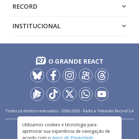
RECORD
INSTITUCIONAL
O GRANDE REACT
Todos os direitos reservados - 2009-
2026
- Rádio e Televisão Record S.A
Utilizamos cookies e tecnologia para
CARREIRA
FALE CONOSCO
PRIVACIDADE
aprimorar sua experiência de navegação de
TERMOS E CONDIÇÕES DE USO
acordo com o
Aviso de Privacidade
.