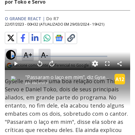
por Toko e Servo
O GRANDE REACT
|
Do R7
22/07/2023 - 00H32
(ATUALIZADO EM
29/03/2024 - 19H21
)
A+
A-
L
o
a
Adicione como fonte preferencial no Google
d
C
P
V
A
P
F
e
o
l
o
v
u
Opens in new window
d
m
a
l
a
l
:
"Passaram o laço em mim", diz Gyselle sobre críticas que recebeu de aliados | O Grande React
p
y
t
n
l
A12
1
Gyselle manteve uma boa relação com Thiago
a
a
ç
s
.
por
RecordTV
r
r
a
c
6
t
1
r
l
r
8
Servo e Daniel Toko, dois de seus principais
i
0
1
e
%
l
s
0
e
h
aliados, em grande parte do programa. No
e
s
n
a
g
e
r
u
g
entanto, no fim dele, ela acabou tendo alguns
n
u
a
d
n
o
d
embates com os dois, sobretudo com o cantor.
s
o
s
"Passaram o laço em mim", disse ela sobre as
y
críticas que recebeu deles. Ela ainda explicou