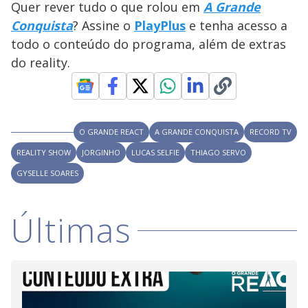
Quer rever tudo o que rolou em
A Grande
M
V
u
d
Conquista
? Assine o
PlayPlus
e tenha acesso a
o
todo o conteúdo do programa, além de extras
i
do reality.
d
O GRANDE REACT
A GRANDE CONQUISTA
RECORD TV
e
REALITY SHOW
JORGINHO
LUCAS SELFIE
THIAGO SERVO
GYSELLE SOARES
o
Últimas