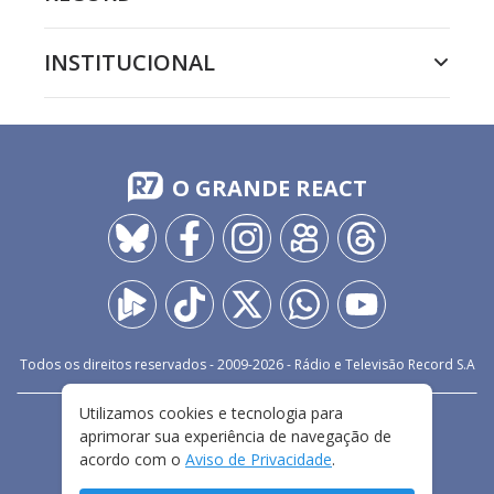
INSTITUCIONAL
O GRANDE REACT
Todos os direitos reservados - 2009-
2026
- Rádio e Televisão Record S.A
Utilizamos cookies e tecnologia para
CARREIRA
FALE CONOSCO
PRIVACIDADE
aprimorar sua experiência de navegação de
TERMOS E CONDIÇÕES DE USO
acordo com o
Aviso de Privacidade
.