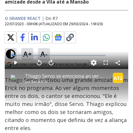
amizade desde a Vila até a Mansão
O GRANDE REACT
|
Do R7
22/07/2023 - 00H08
(ATUALIZADO EM
29/03/2024 - 19H20
)
A+
A-
L
o
a
Adicione como fonte preferencial no Google
d
C
P
V
A
P
F
e
o
l
o
v
u
Opens in new window
d
m
a
l
a
l
:
Thiago Servo se emociona ao ver momentos com Erick: "Ele é muito meu irmão" | O Grande React
p
y
t
n
l
A12
3
Thiago Servo cultivou uma grande amizade com
a
a
ç
s
.
por
RecordTV
r
r
a
c
7
t
1
r
l
r
5
Erick no programa. Ao ver alguns momentos
i
0
1
e
%
l
s
0
e
h
entre os dois, o cantor se emocionou. "Ele é
e
s
n
a
g
e
r
u
g
muito meu irmão", disse Servo. Thiago explicou
n
u
a
d
n
o
d
melhor como os dois se tornaram amigos,
s
o
s
citando o momento que definiu de vez a aliança
y
entre eles.