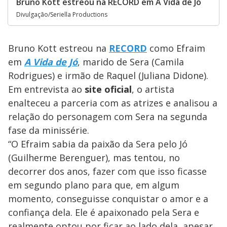
Bruno Kott estreou na RECORD em A Vida de Jó
Divulgação/Seriella Productions
Bruno Kott estreou na
RECORD
como Efraim
em
A Vida de Jó
, marido de Sera (Camila
Rodrigues) e irmão de Raquel (Juliana Didone).
Em entrevista ao
site oficial
, o artista
enalteceu a parceria com as atrizes e analisou a
relação do personagem com Sera na segunda
fase da minissérie.
“O Efraim sabia da paixão da Sera pelo Jó
(Guilherme Berenguer), mas tentou, no
decorrer dos anos, fazer com que isso ficasse
em segundo plano para que, em algum
momento, conseguisse conquistar o amor e a
confiança dela. Ele é apaixonado pela Sera e
realmente optou por ficar ao lado dela, apesar