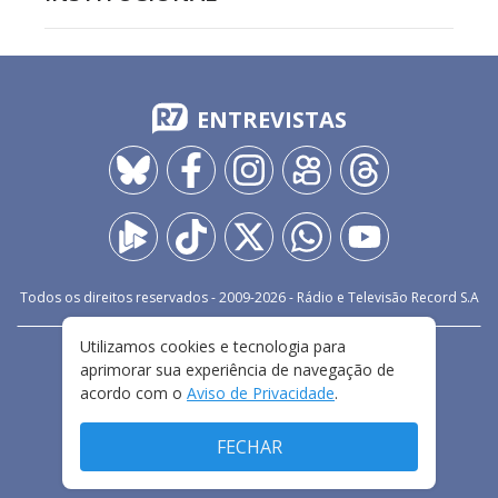
ENTREVISTAS
Todos os direitos reservados - 2009-
2026
- Rádio e Televisão Record S.A
Utilizamos cookies e tecnologia para
CARREIRA
FALE CONOSCO
PRIVACIDADE
aprimorar sua experiência de navegação de
TERMOS E CONDIÇÕES DE USO
acordo com o
Aviso de Privacidade
.
FECHAR