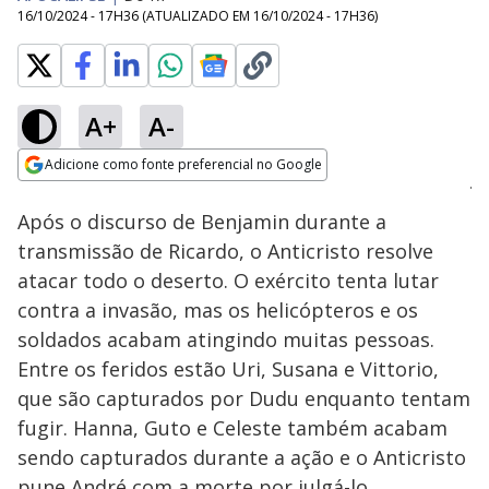
16/10/2024 - 17H36
(ATUALIZADO EM
16/10/2024 - 17H36
)
A+
A-
Loaded
:
16.86%
Adicione como fonte preferencial no Google
Subtitles
Ativar
Som
Opens in new window
Após o discurso de Benjamin durante a
transmissão de Ricardo, o Anticristo resolve
atacar todo o deserto. O exército tenta lutar
contra a invasão, mas os helicópteros e os
soldados acabam atingindo muitas pessoas.
Entre os feridos estão Uri, Susana e Vittorio,
que são capturados por Dudu enquanto tentam
fugir. Hanna, Guto e Celeste também acabam
sendo capturados durante a ação e o Anticristo
pune André com a morte por julgá-lo