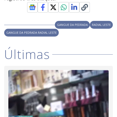
V
u
d
o
i
GANGUE DA PEDRADA
RADIAL LESTE
GANGUE DA PEDRADA RADIAL LESTE
d
Últimas
e
o