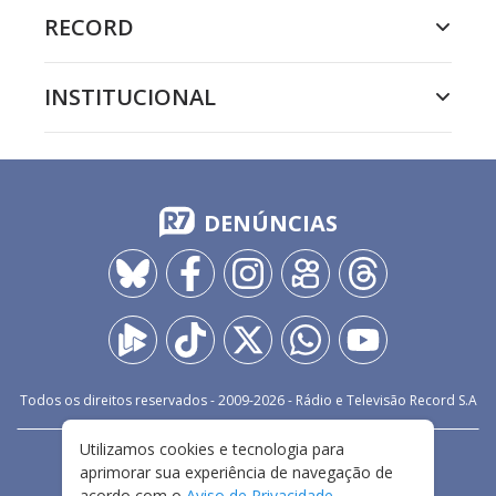
RECORD
INSTITUCIONAL
DENÚNCIAS
Todos os direitos reservados - 2009-
2026
- Rádio e Televisão Record S.A
Utilizamos cookies e tecnologia para
CARREIRA
FALE CONOSCO
PRIVACIDADE
aprimorar sua experiência de navegação de
TERMOS E CONDIÇÕES DE USO
acordo com o
Aviso de Privacidade
.