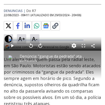
DENUNCIAS
|
Do R7
22/08/2023 - 09H11
(ATUALIZADO EM
29/03/2024 - 20H06
)
A+
A-
L
o
a
Adicione como fonte preferencial no Google
d
C
P
V
A
P
F
e
o
l
o
v
u
Opens in new window
d
m
a
l
a
l
:
Denúncia: "gangue da pedrada" ataca na radial leste, em São Paulo
p
y
t
n
l
3
Um alerta para quem passa pela radial leste,
a
a
ç
s
.
por
RecordTV
r
r
a
c
8
t
1
r
l
r
0
em São Paulo. Motoristas estão sendo atacados
i
0
1
e
%
l
s
0
e
h
por criminosos da “gangue da pedrada”. Eles
e
s
n
a
g
e
r
u
g
sempre agem em horário de pico. Segundo a
n
u
a
d
n
o
d
denúncia, supostos olheiros da quadrilha ficam
s
o
s
no alto da passarela avisando os comparsas
y
sobre os possíveis alvos. Em um só dia, a polícia
registrou três ataques.
M