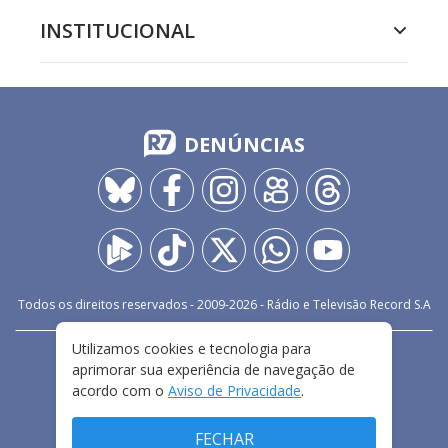
INSTITUCIONAL
DENÚNCIAS
Todos os direitos reservados - 2009-
2026
- Rádio e Televisão Record S.A
Utilizamos cookies e tecnologia para
CARREIRA
FALE CONOSCO
PRIVACIDADE
aprimorar sua experiência de navegação de
TERMOS E CONDIÇÕES DE USO
acordo com o
Aviso de Privacidade
.
FECHAR