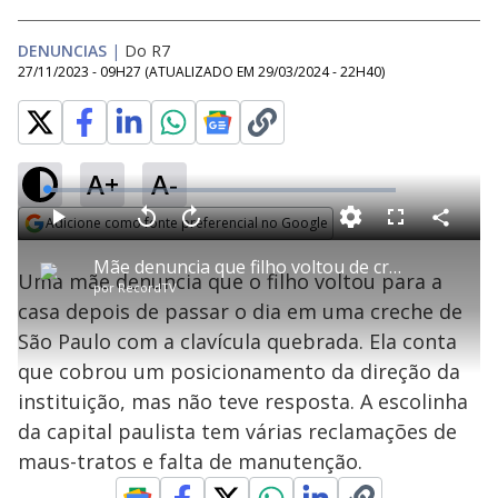
DENUNCIAS
|
Do R7
27/11/2023 - 09H27
(ATUALIZADO EM
29/03/2024 - 22H40
)
A+
A-
L
o
a
Adicione como fonte preferencial no Google
d
C
P
V
A
P
F
e
o
l
o
v
u
Opens in new window
d
m
a
l
a
l
:
Mãe denuncia que filho voltou de creche com clavícula quebrada
p
y
t
n
l
3
Uma mãe denuncia que o filho voltou para a
a
a
ç
s
.
por
RecordTV
r
r
a
c
1
t
1
r
l
r
4
casa depois de passar o dia em uma creche de
i
0
1
e
%
l
s
0
e
h
São Paulo com a clavícula quebrada. Ela conta
e
s
n
a
g
e
r
u
g
que cobrou um posicionamento da direção da
n
u
a
d
n
o
d
instituição, mas não teve resposta. A escolinha
s
o
s
da capital paulista tem várias reclamações de
y
maus-tratos e falta de manutenção.
M