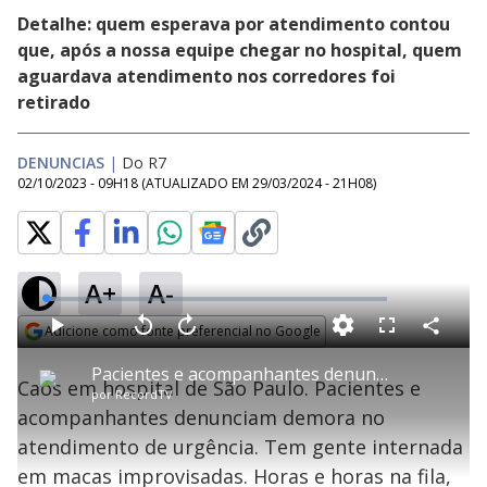
Detalhe: quem esperava por atendimento contou
que, após a nossa equipe chegar no hospital, quem
aguardava atendimento nos corredores foi
retirado
DENUNCIAS
|
Do R7
02/10/2023 - 09H18
(ATUALIZADO EM
29/03/2024 - 21H08
)
A+
A-
L
o
a
Adicione como fonte preferencial no Google
d
C
P
V
A
P
F
e
o
l
o
v
u
Opens in new window
d
m
a
l
a
l
:
Pacientes e acompanhantes denunciam caos em hospital da zona leste de SP
p
y
t
n
l
2
Caos em hospital de São Paulo. Pacientes e
a
a
ç
s
.
por
RecordTV
r
r
a
c
8
t
1
r
l
r
8
acompanhantes denunciam demora no
i
0
1
e
%
l
s
0
e
h
atendimento de urgência. Tem gente internada
e
s
n
a
g
e
r
u
g
em macas improvisadas. Horas e horas na fila,
n
u
d
n