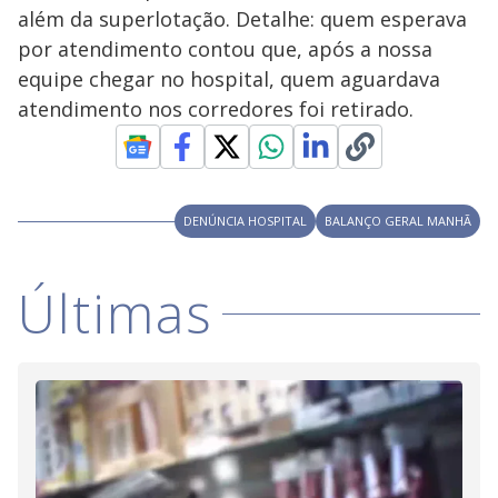
a
o
d
além da superlotação. Detalhe: quem esperava
s
o
s
por atendimento contou que, após a nossa
y
equipe chegar no hospital, quem aguardava
atendimento nos corredores foi retirado.
M
V
u
d
o
i
DENÚNCIA HOSPITAL
BALANÇO GERAL MANHÃ
d
Últimas
e
o