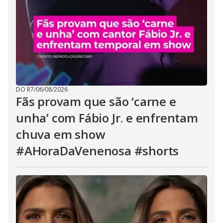
DO R7
/
06/08/2026
Fãs provam que são ‘carne e
unha’ com Fábio Jr. e enfrentam
chuva em show
#AHoraDaVenenosa #shorts