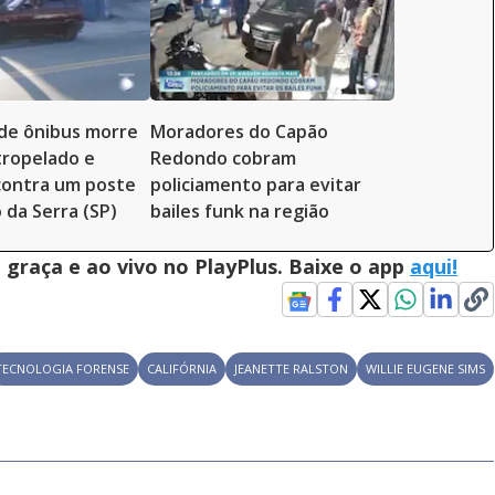
de ônibus morre
Moradores do Capão
tropelado e
Redondo cobram
contra um poste
policiamento para evitar
da Serra (SP)
bailes funk na região
graça e ao vivo no PlayPlus. Baixe o app
aqui!
TECNOLOGIA FORENSE
CALIFÓRNIA
JEANETTE RALSTON
WILLIE EUGENE SIMS