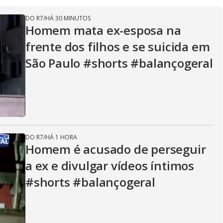
DO R7
/
HÁ 30 MINUTOS
Homem mata ex-esposa na
frente dos filhos e se suicida em
São Paulo #shorts #balançogeral
DO R7
/
HÁ 1 HORA
Homem é acusado de perseguir
a ex e divulgar vídeos íntimos
#shorts #balançogeral