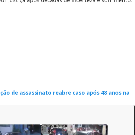
por justiça após décadas de incerteza e sofrimento.
ação de assassinato reabre caso após 48 anos na