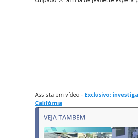
culpado. A família de Jeanette espera 
Assista em vídeo -
Exclusivo: investig
Califórnia
VEJA TAMBÉM