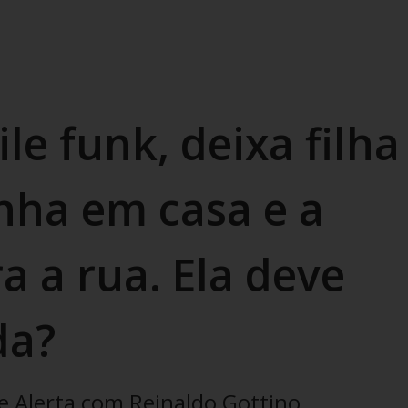
le funk, deixa filha
nha em casa e a
ra a rua. Ela deve
da?
e Alerta com Reinaldo Gottino