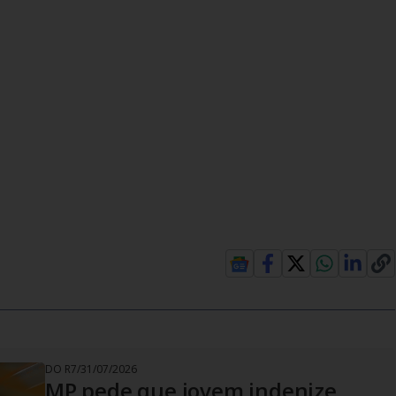
DO R7
/
31/07/2026
MP pede que jovem indenize