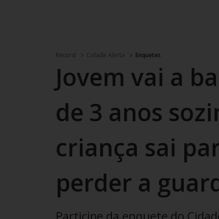
Record
Cidade Alerta
Enquetes
Jovem vai a bai
de 3 anos sozi
criança sai pa
perder a guar
Participe da enquete do Cidad