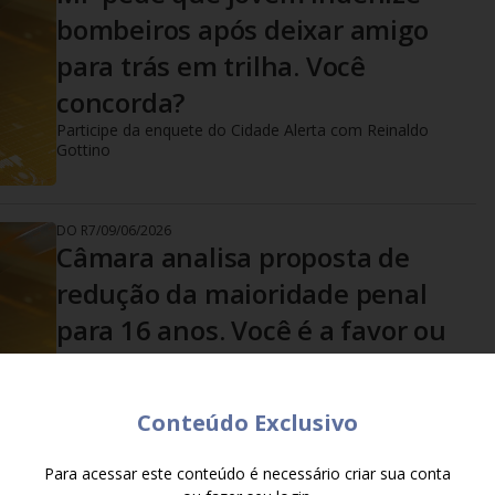
bombeiros após deixar amigo
para trás em trilha. Você
concorda?
Participe da enquete do Cidade Alerta com Reinaldo
Gottino
DO R7
/
09/06/2026
Câmara analisa proposta de
redução da maioridade penal
para 16 anos. Você é a favor ou
contra?
Participe da enquete do Cidade Alerta com Reinaldo
Gottino
Conteúdo Exclusivo
Para acessar este conteúdo é necessário criar sua conta
DO R7
/
08/06/2026