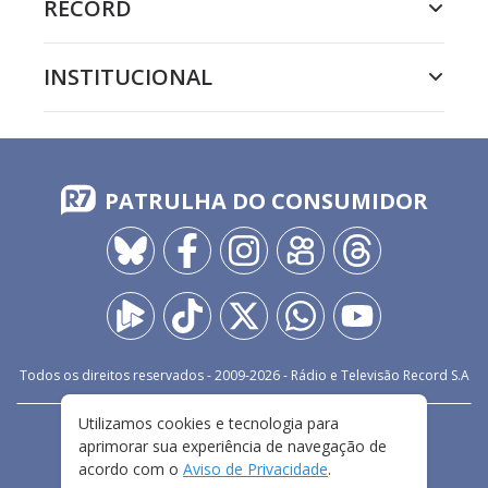
RECORD
INSTITUCIONAL
PATRULHA DO CONSUMIDOR
Todos os direitos reservados - 2009-
2026
- Rádio e Televisão Record S.A
Utilizamos cookies e tecnologia para
CARREIRA
FALE CONOSCO
PRIVACIDADE
aprimorar sua experiência de navegação de
TERMOS E CONDIÇÕES DE USO
acordo com o
Aviso de Privacidade
.