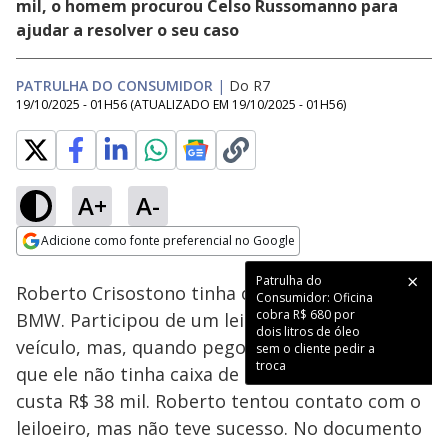
mil, o homem procurou Celso Russomanno para
ajudar a resolver o seu caso
PATRULHA DO CONSUMIDOR
|
Do R7
19/10/2025 - 01H56
(ATUALIZADO EM
19/10/2025 - 01H56
)
A+
A-
Loaded
:
13.72%
Adicione como fonte preferencial no Google
Subtitles
Ativar
Som
Opens in new window
Patrulha do
Roberto Crisostono tinha o sonho de ter uma
Consumidor: Oficina
cobra R$ 680 por
BMW. Participou de um leilão, arrematou o
dois litros de óleo
veículo, mas, quando pegou o carro, descobriu
sem o cliente pedir a
troca
que ele não tinha caixa de direção. Só essa peça
custa R$ 38 mil. Roberto tentou contato com o
leiloeiro, mas não teve sucesso. No documento