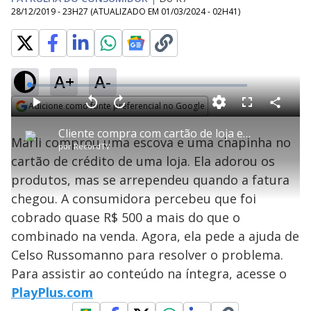
28/12/2019 - 23H27
(ATUALIZADO EM
01/03/2024 - 02H41
)
A+
A-
L
o
a
Adicione como fonte preferencial no Google
d
C
P
V
A
P
F
e
o
l
o
v
u
Opens in new window
d
m
a
l
a
l
:
Cliente compra com cartão de loja e tem surpresa ao receber fatura
p
y
t
n
l
1
Marli comprou uma escova e uma chapinha no
a
a
ç
s
.
por
RecordTV
r
r
a
c
5
t
1
r
l
r
3
cartão de crédito de uma loja. Ela adorou os
i
0
1
e
%
l
s
0
e
h
produtos, mas se arrependeu quando a fatura
e
s
n
a
g
e
r
u
g
chegou. A consumidora percebeu que foi
n
u
a
d
n
o
d
cobrado quase R$ 500 a mais do que o
s
o
s
combinado na venda. Agora, ela pede a ajuda de
y
Celso Russomanno para resolver o problema.
Para assistir ao conteúdo na íntegra, acesse o
M
V
u
d
PlayPlus.com
o