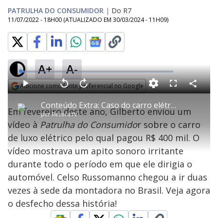
PATRULHA DO CONSUMIDOR
|
Do R7
11/07/2022 - 18H00
(ATUALIZADO EM
30/03/2024 - 11H09
)
A+
A-
L
o
a
Adicione como fonte preferencial no Google
d
C
P
V
A
P
F
e
o
l
o
v
u
Opens in new window
d
m
a
l
a
l
:
Conteúdo Extra: Caso do carro elétrico de luxo que 'apitava' é solucionado
p
y
t
n
l
2
Em fevereiro deste ano, Gilberto enviou um
a
a
ç
s
.
por
RecordTV
r
r
a
c
4
t
1
r
l
r
3
vídeo à
Patrulha do Consumido
r sobre o carro
i
0
1
e
%
l
s
0
e
h
de luxo elétrico pelo qual pagou R$ 400 mil. O
e
s
n
a
g
e
r
u
g
vídeo mostrava um apito sonoro irritante
n
u
a
d
n
o
d
durante todo o período em que ele dirigia o
s
o
s
automóvel. Celso Russomanno chegou a ir duas
y
vezes à sede da montadora no Brasil. Veja agora
o desfecho dessa história!
M
u
d