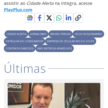
V
d
assistir ao
Cidade Alerta
na íntegra, acesse
o
PlayPlus.com
i
d
CIDADE ALERTA
JORNALISMO
BRUNO PERUKA
CELSO RUSSOMANNO
PATRULHA DO CONSUMIDOR
EMPRESA DE CELULAR APLICA GOLPE
e
CONTRATA FAMOSOS
NÃO ENTREGA APARELHOS
o
Últimas