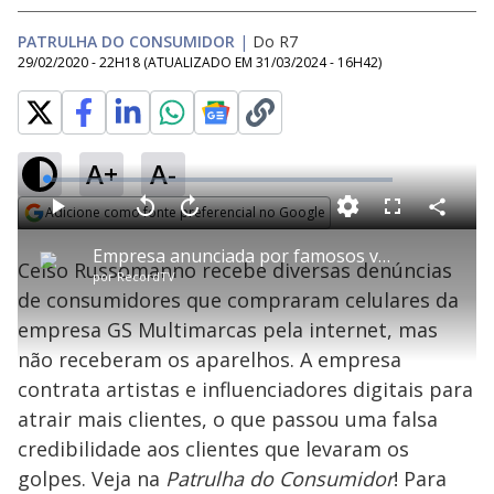
PATRULHA DO CONSUMIDOR
|
Do R7
29/02/2020 - 22H18
(ATUALIZADO EM
31/03/2024 - 16H42
)
A+
A-
L
o
a
Adicione como fonte preferencial no Google
d
C
P
V
A
P
F
e
o
l
o
v
u
Opens in new window
d
m
a
l
a
l
:
Empresa anunciada por famosos vende celulares, mas não entrega os aparelhos
p
y
t
n
l
1
Celso Russomanno recebe diversas denúncias
a
a
ç
s
.
por
RecordTV
r
r
a
c
1
t
1
r
l
r
9
de consumidores que compraram celulares da
i
0
1
e
%
l
s
0
e
h
empresa GS Multimarcas pela internet, mas
e
s
n
a
g
e
r
u
g
não receberam os aparelhos. A empresa
n
u
a
d
n
o
d
contrata artistas e influenciadores digitais para
s
o
s
atrair mais clientes, o que passou uma falsa
y
credibilidade aos clientes que levaram os
golpes. Veja na
Patrulha do Consumidor
! Para
M
u