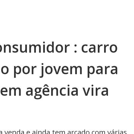
onsumidor : carro
do por jovem para
 em agência vira
a
da venda e ainda tem arcado com várias