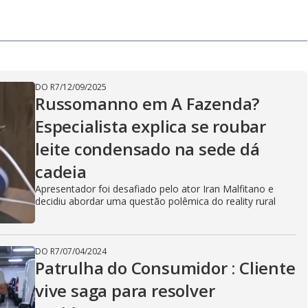
y
e
V
DO R7
/
12/09/2025
Russomanno em A Fazenda?
i
Especialista explica se roubar
leite condensado na sede dá
d
cadeia
Apresentador foi desafiado pelo ator Iran Malfitano e
decidiu abordar uma questão polêmica do reality rural
e
DO R7
/
07/04/2024
Patrulha do Consumidor : Cliente
o
vive saga para resolver