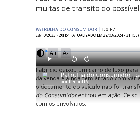
multas de transito do possíve
PATRULHA DO CONSUMIDOR
|
Do R7
28/10/2023 - 20H51
(ATUALIZADO EM
29/03/2024 - 21H53
)
A+
A-
L
o
a
d
P
V
A
e
l
o
v
d
Fabrício deixou um carro de luxo para
a
l
a
:
y
t
n
0
a
ç
da venda e ainda tem arcado com vária
.
r
a
2
por
RecordTV
1
r
9
o documento do veículo não foi transfe
0
1
%
s
0
e
s
do Consumidor
entrou em ação. Celso
g
e
u
g
n
u
com os envolvidos.
d
n
o
d
s
o
s
M
u