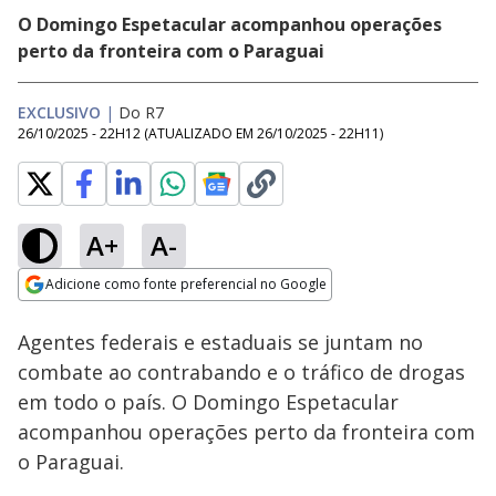
O Domingo Espetacular acompanhou operações
perto da fronteira com o Paraguai
EXCLUSIVO
|
Do R7
26/10/2025 - 22H12
(ATUALIZADO EM
26/10/2025 - 22H11
)
A+
A-
Loaded
:
12.76%
Adicione como fonte preferencial no Google
Subtitles
Ativar
Som
Opens in new window
Agentes federais e estaduais se juntam no
combate ao contrabando e o tráfico de drogas
em todo o país. O Domingo Espetacular
acompanhou operações perto da fronteira com
o Paraguai.