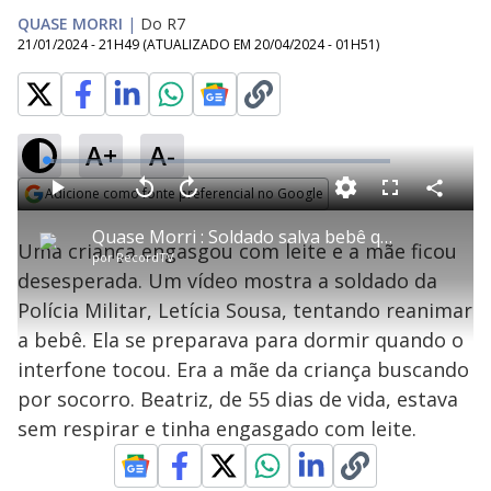
QUASE MORRI
|
Do R7
21/01/2024 - 21H49
(ATUALIZADO EM
20/04/2024 - 01H51
)
A+
A-
L
o
a
Adicione como fonte preferencial no Google
d
C
P
V
A
P
F
e
o
l
o
v
u
Opens in new window
d
m
a
l
a
l
:
Quase Morri : Soldado salva bebê que se engasgou com leite
p
y
t
n
l
2
Uma criança engasgou com leite e a mãe ficou
a
a
ç
s
.
por
RecordTV
r
r
a
c
2
t
1
r
l
r
0
desesperada. Um vídeo mostra a soldado da
i
0
1
e
%
l
s
0
e
h
Polícia Militar, Letícia Sousa, tentando reanimar
e
s
n
a
g
e
r
u
g
a bebê. Ela se preparava para dormir quando o
n
u
a
d
n
o
d
interfone tocou. Era a mãe da criança buscando
s
o
s
por socorro. Beatriz, de 55 dias de vida, estava
y
sem respirar e tinha engasgado com leite.
M
u
d