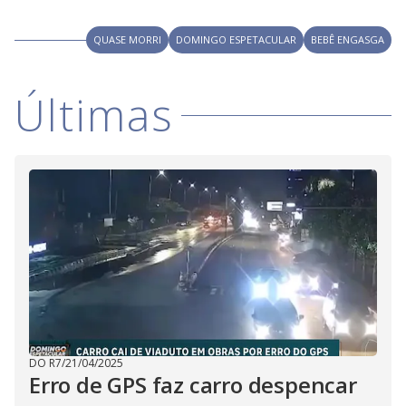
V
o
i
QUASE MORRI
DOMINGO ESPETACULAR
BEBÊ ENGASGA
d
Últimas
e
o
DO R7
/
21/04/2025
Erro de GPS faz carro despencar