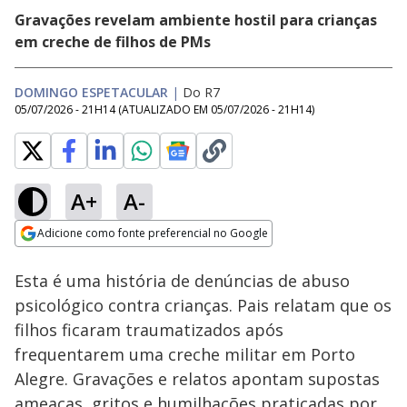
Gravações revelam ambiente hostil para crianças
em creche de filhos de PMs
DOMINGO ESPETACULAR
|
Do R7
05/07/2026 - 21H14
(ATUALIZADO EM
05/07/2026 - 21H14
)
A+
A-
Loaded
:
10.85%
Adicione como fonte preferencial no Google
Subtitles
Ativar
Som
Opens in new window
Esta é uma história de denúncias de abuso
psicológico contra crianças. Pais relatam que os
filhos ficaram traumatizados após
frequentarem uma creche militar em Porto
Alegre. Gravações e relatos apontam supostas
ameaças, gritos e humilhações praticadas por