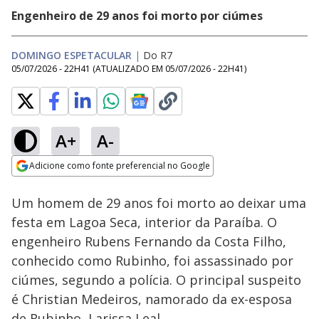
Engenheiro de 29 anos foi morto por ciúmes
DOMINGO ESPETACULAR
|
Do R7
05/07/2026 - 22H41
(ATUALIZADO EM
05/07/2026 - 22H41
)
A+
A-
Loaded
:
13.48%
Adicione como fonte preferencial no Google
Subtitles
Ativar
Som
Opens in new window
Um homem de 29 anos foi morto ao deixar uma
festa em Lagoa Seca, interior da Paraíba. O
engenheiro Rubens Fernando da Costa Filho,
conhecido como Rubinho, foi assassinado por
ciúmes, segundo a polícia. O principal suspeito
é Christian Medeiros, namorado da ex-esposa
de Rubinho, Larissa Leal.