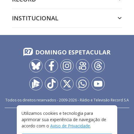
INSTITUCIONAL
DOMINGO ESPETACULAR
Todos os direitos reservados - 2009-
2026
- Rádio e Televisão Record S.A
Utilizamos cookies e tecnologia para
CARREIRA
FALE CONOSCO
PRIVACIDADE
aprimorar sua experiência de navegação de
TERMOS E CONDIÇÕES DE USO
acordo com o
Aviso de Privacidade
.