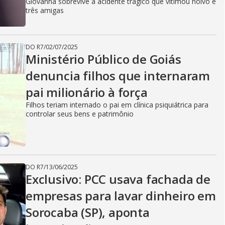
Giovanna sobrevive a acidente trágico que vitimou noivo e
três amigas
DO R7
/
02/07/2025
Ministério Público de Goiás
denuncia filhos que internaram
pai milionário à força
Filhos teriam internado o pai em clínica psiquiátrica para
controlar seus bens e patrimônio
DO R7
/
13/06/2025
Exclusivo: PCC usava fachada de
empresas para lavar dinheiro em
Sorocaba (SP), aponta