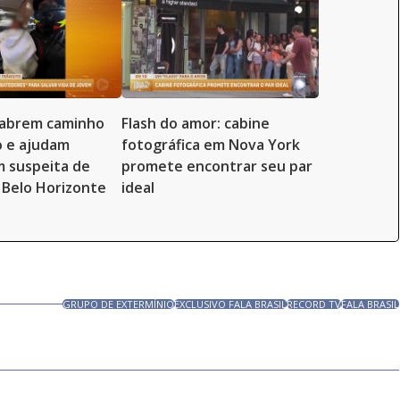
abrem caminho
Flash do amor: cabine
o e ajudam
fotográfica em Nova York
 suspeita de
promete encontrar seu par
 Belo Horizonte
ideal
GRUPO DE EXTERMÍNIO
EXCLUSIVO FALA BRASIL
RECORD TV
FALA BRASIL