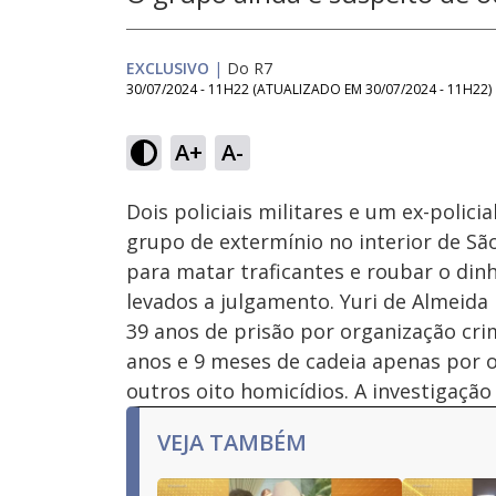
EXCLUSIVO
|
Do R7
30/07/2024 - 11H22
(ATUALIZADO EM
30/07/2024 - 11H22
)
Loaded
:
20.30%
A+
A-
Ativar
Som
Dois policiais militares e um ex-poli
grupo de extermínio no interior de Sã
para matar traficantes e roubar o din
levados a julgamento. Yuri de Almeid
39 anos de prisão por organização cri
anos e 9 meses de cadeia apenas por o
outros oito homicídios. A investigaçã
VEJA TAMBÉM