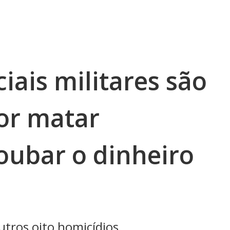
ciais militares são
or matar
roubar o dinheiro
utros oito homicídios