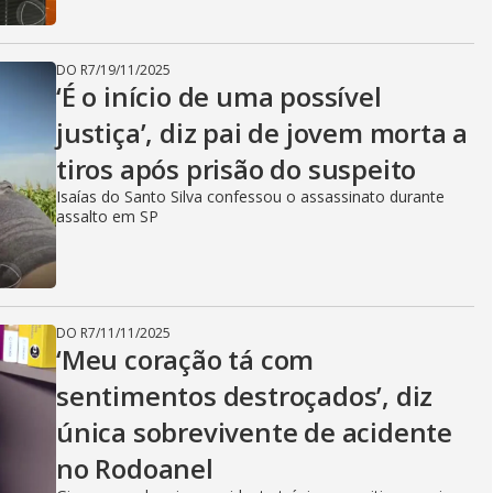
DO R7
/
19/11/2025
‘É o início de uma possível
justiça’, diz pai de jovem morta a
tiros após prisão do suspeito
Isaías do Santo Silva confessou o assassinato durante
assalto em SP
DO R7
/
11/11/2025
‘Meu coração tá com
sentimentos destroçados’, diz
única sobrevivente de acidente
no Rodoanel