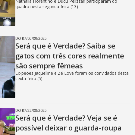
Nathalia Florentino e Dudu Pelizzari participaram do
quadro nesta segunda-feira (13)
DO R7
/
05/09/2025
Será que é Verdade? Saiba se
gatos com três cores realmente
são sempre fêmeas
Ex-peões Jaquelline e Zé Love foram os convidados desta
sexta-feira (5)
DO R7
/
22/08/2025
Será que é Verdade? Veja se é
possível deixar o guarda-roupa