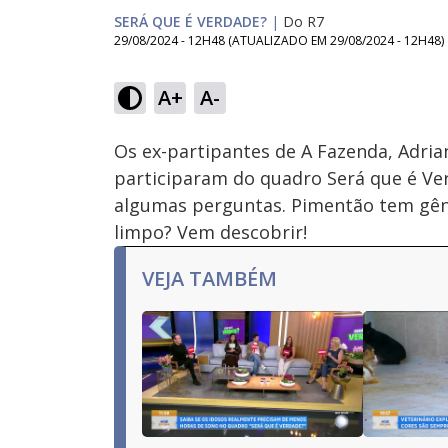
SERÁ QUE É VERDADE?
|
Do R7
29/08/2024 - 12H48
(ATUALIZADO EM
29/08/2024 - 12H48
)
Loaded
:
5.05%
A+
A-
Ativar
Som
Os ex-partipantes de A Fazenda, Adri
participaram do quadro Será que é Ver
algumas perguntas. Pimentão tem gêne
limpo? Vem descobrir!
VEJA TAMBÉM