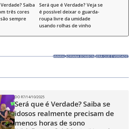
 Verdade? Saiba
Será que é Verdade? Veja se
om três cores
é possível deixar o guarda-
 são sempre
roupa livre da umidade
usando rolhas de vinho
AMARAL
ADRIANA BOMBOM
SERÁ QUE É VERDADE?
DO R7
/
14/10/2025
Será que é Verdade? Saiba se
idosos realmente precisam de
menos horas de sono