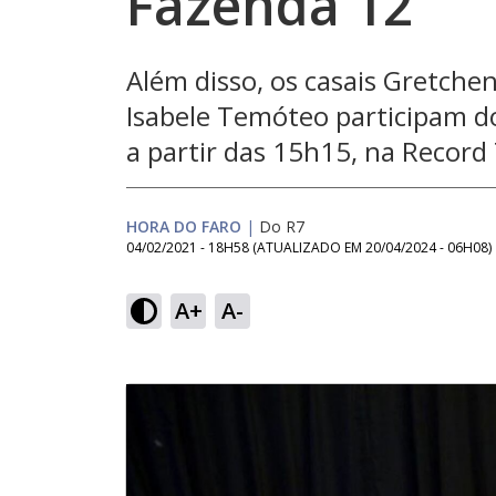
Fazenda 12
Além disso, os casais Gretche
Isabele Temóteo participam do
a partir das 15h15, na Record
HORA DO FARO
|
Do R7
04/02/2021 - 18H58
(ATUALIZADO EM
20/04/2024 - 06H08
)
A+
A-