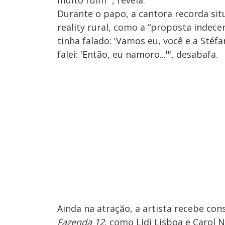
muito ruim ”, revela.
Durante o papo, a cantora recorda si
reality rural, como a “proposta indec
tinha falado: 'Vamos eu, você e a Stéfani
falei: 'Então, eu namoro...'", desabafa.
Ainda na atração, a artista recebe co
Fazenda 12
, como Lidi Lisboa e Carol N