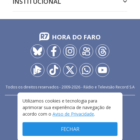
INSTITUCIONAL
HORA DO FARO
Todos os direitos reservados - 2009-
2026
- Rádio e Televisão Record S.A
Utilizamos cookies e tecnologia para
CARREIRA
FALE CONOSCO
PRIVACIDADE
aprimorar sua experiência de navegação de
TERMOS E CONDIÇÕES DE USO
acordo com o
Aviso de Privacidade
.
FECHAR