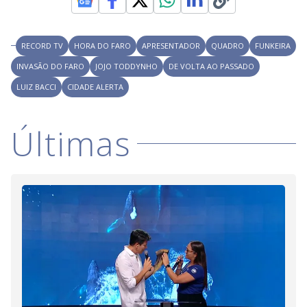
RECORD TV
HORA DO FARO
APRESENTADOR
QUADRO
FUNKEIRA
INVASÃO DO FARO
JOJO TODDYNHO
DE VOLTA AO PASSADO
LUIZ BACCI
CIDADE ALERTA
Últimas