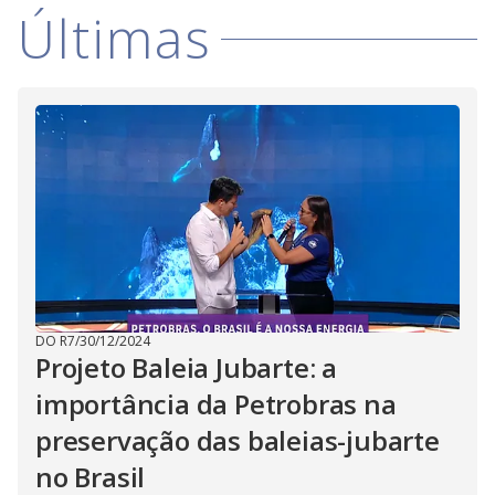
V
d
Últimas
o
i
d
e
o
DO R7
/
30/12/2024
Projeto Baleia Jubarte: a
importância da Petrobras na
preservação das baleias-jubarte
no Brasil