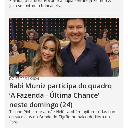
E ainda, a cantora Pocah e a dupla sertaneja Fiduma &
Jeca se juntam à brincadeira
DO R7
/
22/11/2024
Babi Muniz participa do quadro
‘A Fazenda - Última Chance’
neste domingo (24)
Ticiane Pinheiro e a mãe Helô também agitam todas com
os sucessos do Bonde do Tigrão no palco do Hora do
Faro