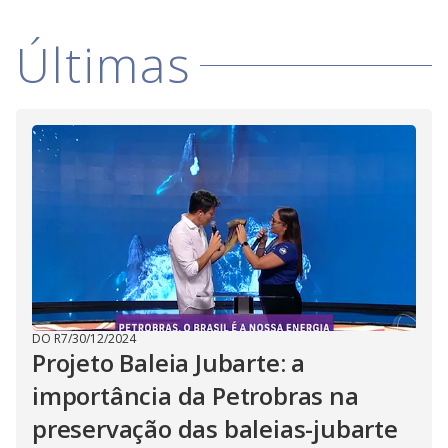
V
d
o
Últimas
i
d
e
o
DO R7
/
30/12/2024
Projeto Baleia Jubarte: a
importância da Petrobras na
preservação das baleias-jubarte