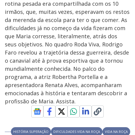
rotina pesada era compartilhada com os 10
y
irmãos, que, muitas vezes, esperavam os restos
da merenda da escola para ter o que comer. As
M
V
u
d
dificuldades já no começo da vida fizeram com
o
que Maria corresse, literalmente, atrás dos
i
seus objetivos. No quadro Roda Viva, Rodrigo
Faro revelou a trajetória dessa guerreira, desde
o canavial até à prova esportiva que a tornou
d
mundialmente conhecida. No palco do
programa, a atriz Robertha Portella e a
e
apresentadora Renata Alves, acompanharam
emocionadas à história e tentaram descobrir a
o
profissão de Maria. Assista.
HISTÓRIA SUPERAÇÃO
DIFICULDADES VIDA NA ROÇA
VIDA NA ROÇA