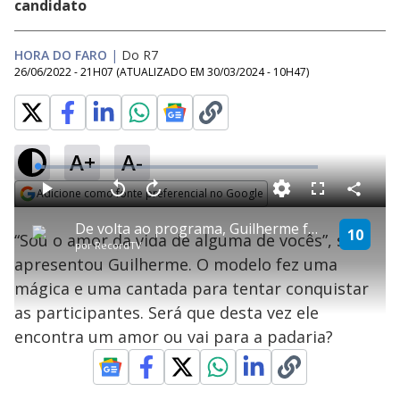
candidato
HORA DO FARO
|
Do R7
26/06/2022 - 21H07
(ATUALIZADO EM
30/03/2024 - 10H47
)
A+
A-
L
o
a
Adicione como fonte preferencial no Google
d
C
P
V
A
P
F
e
o
l
o
v
u
Opens in new window
d
m
a
l
a
l
:
De volta ao programa, Guilherme faz mágica para mulherada | Vai Dar Namoro
p
y
t
n
l
10
2
“Sou o amor da vida de alguma de vocês”, se
a
a
ç
s
.
por
RecordTV
r
r
a
c
6
t
1
r
l
r
2
apresentou Guilherme. O modelo fez uma
i
0
1
e
%
l
s
0
e
h
mágica e uma cantada para tentar conquistar
e
s
n
a
g
e
r
u
g
as participantes. Será que desta vez ele
n
u
a
d
n
o
d
encontra um amor ou vai para a padaria?
s
o
s
y