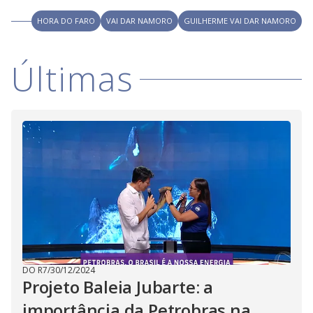
M
V
u
HORA DO FARO
VAI DAR NAMORO
GUILHERME VAI DAR NAMORO
d
o
i
Últimas
d
e
o
DO R7
/
30/12/2024
Projeto Baleia Jubarte: a
importância da Petrobras na