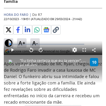
família
HORA DO FARO
|
Do R7
22/10/2023 - 19H51
(ATUALIZADO EM
29/03/2024 - 21H42
)
A+
A-
L
o
a
Adicione como fonte preferencial no Google
d
C
P
V
A
P
F
e
o
l
o
v
u
Opens in new window
d
m
a
l
a
l
:
"Eu tinha certeza que eu ia vencer", diz MC Daniel ao lembrar das dificuldades no início da carreira
p
y
t
n
l
10
1
Após visitar a mansão de MC Ryan, chegou a vez
a
a
ç
s
.
por
RecordTV
r
r
a
c
4
t
1
r
l
r
4
de Rodrigo Faro invadir a casa luxuosa de MC
i
0
1
e
%
l
s
0
e
h
Daniel. O funkeiro abriu sua intimidade e falou
e
s
n
a
g
e
r
u
g
sobre a forte ligação com a família. Ele ainda
n
u
a
d
n
o
d
fez revelações sobre as dificuldades
s
o
s
enfrentadas no início da carreira e recebeu um
y
recado emocionante da mãe.