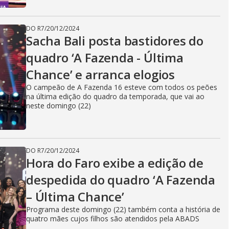
DO R7
/
20/12/2024
Sacha Bali posta bastidores do
quadro ‘A Fazenda - Última
Chance’ e arranca elogios
O campeão de A Fazenda 16 esteve com todos os peões
na última edição do quadro da temporada, que vai ao
neste domingo (22)
DO R7
/
20/12/2024
Hora do Faro exibe a edição de
despedida do quadro ‘A Fazenda
– Última Chance’
Programa deste domingo (22) também conta a história de
quatro mães cujos filhos são atendidos pela ABADS