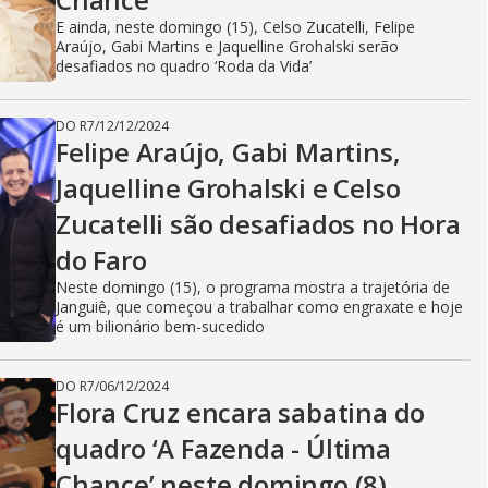
E ainda, neste domingo (15), Celso Zucatelli, Felipe
Araújo, Gabi Martins e Jaquelline Grohalski serão
desafiados no quadro ‘Roda da Vida’
DO R7
/
12/12/2024
Felipe Araújo, Gabi Martins,
Jaquelline Grohalski e Celso
Zucatelli são desafiados no Hora
do Faro
Neste domingo (15), o programa mostra a trajetória de
Janguiê, que começou a trabalhar como engraxate e hoje
é um bilionário bem-sucedido
DO R7
/
06/12/2024
Flora Cruz encara sabatina do
quadro ‘A Fazenda - Última
Chance’ neste domingo (8)