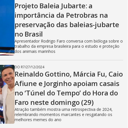
V
Projeto Baleia Jubarte: a
importância da Petrobras na
i
preservação das baleias-jubarte
no Brasil
d
Apresentador Rodrigo Faro conversa com bióloga sobre o
trabalho da empresa brasileira para o estudo e proteção
dos animais marinhos
e
DO R7
/
27/12/2024
Reinaldo Gottino, Márcia Fu, Caio
Afiune e Jorginho apoiam casais
o
no ‘Túnel do Tempo’ do Hora do
Faro neste domingo (29)
Atração também mostra uma retrospectiva de 2024,
relembrando momentos marcantes e resgatando os
melhores memes do ano