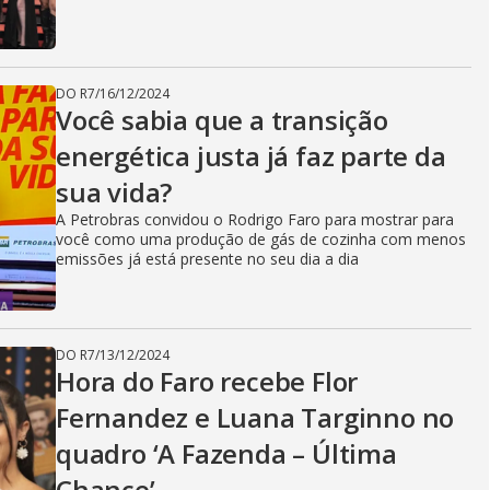
DO R7
/
16/12/2024
Você sabia que a transição
energética justa já faz parte da
sua vida?
A Petrobras convidou o Rodrigo Faro para mostrar para
você como uma produção de gás de cozinha com menos
emissões já está presente no seu dia a dia
DO R7
/
13/12/2024
Hora do Faro recebe Flor
Fernandez e Luana Targinno no
quadro ‘A Fazenda – Última
Chance’