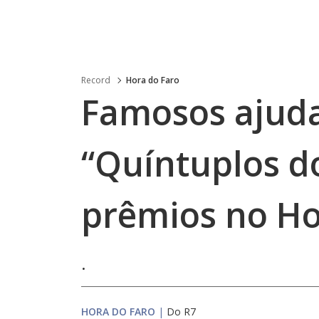
Record
Hora do Faro
Famosos ajud
“Quíntuplos do
prêmios no Ho
.
HORA DO FARO
|
Do R7