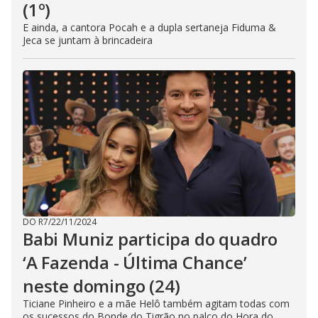
(1º)
E ainda, a cantora Pocah e a dupla sertaneja Fiduma &
Jeca se juntam à brincadeira
DO R7
/
22/11/2024
Babi Muniz participa do quadro
‘A Fazenda - Última Chance’
neste domingo (24)
Ticiane Pinheiro e a mãe Helô também agitam todas com
os sucessos do Bonde do Tigrão no palco do Hora do