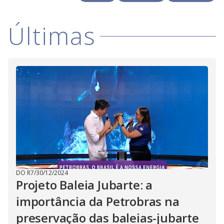
y
Últimas
M
V
u
d
o
i
d
e
o
DO R7
/
30/12/2024
Projeto Baleia Jubarte: a
importância da Petrobras na
preservação das baleias-jubarte