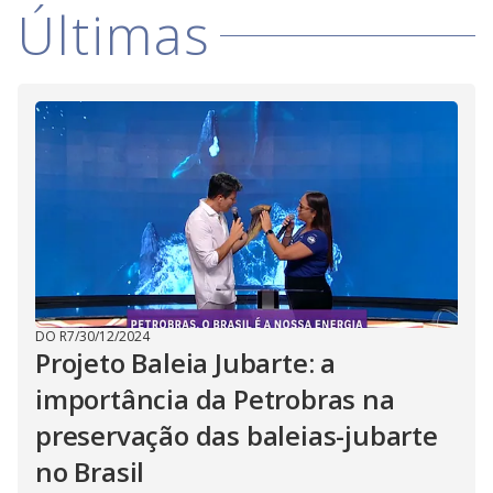
Últimas
M
V
u
d
o
i
d
e
o
DO R7
/
30/12/2024
Projeto Baleia Jubarte: a
importância da Petrobras na
preservação das baleias-jubarte
no Brasil