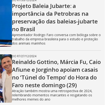
DO R7
/
30/12/2024
V
Projeto Baleia Jubarte: a
importância da Petrobras na
preservação das baleias-jubarte
i
no Brasil
Apresentador Rodrigo Faro conversa com bióloga sobre o
d
trabalho da empresa brasileira para o estudo e proteção
dos animais marinhos
DO R7
/
27/12/2024
e
Reinaldo Gottino, Márcia Fu, Caio
Afiune e Jorginho apoiam casais
no ‘Túnel do Tempo’ do Hora do
o
Faro neste domingo (29)
Atração também mostra uma retrospectiva de 2024,
relembrando momentos marcantes e resgatando os
melhores memes do ano