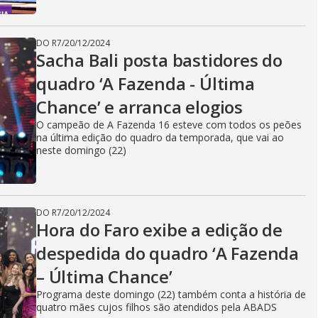
DO R7
/
20/12/2024
Sacha Bali posta bastidores do
quadro ‘A Fazenda - Última
Chance’ e arranca elogios
O campeão de A Fazenda 16 esteve com todos os peões
na última edição do quadro da temporada, que vai ao
neste domingo (22)
DO R7
/
20/12/2024
Hora do Faro exibe a edição de
despedida do quadro ‘A Fazenda
– Última Chance’
Programa deste domingo (22) também conta a história de
quatro mães cujos filhos são atendidos pela ABADS