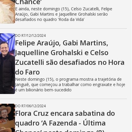
Chance’
E ainda, neste domingo (15), Celso Zucatelli, Felipe
Araújo, Gabi Martins e Jaquelline Grohalski serão
desafiados no quadro ‘Roda da Vida’
DO R7
/
12/12/2024
Felipe Araújo, Gabi Martins,
Jaquelline Grohalski e Celso
Zucatelli são desafiados no Hora
do Faro
Neste domingo (15), o programa mostra a trajetória de
Janguiê, que começou a trabalhar como engraxate e hoje
é um bilionário bem-sucedido
DO R7
/
06/12/2024
Flora Cruz encara sabatina do
quadro ‘A Fazenda - Última