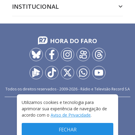
INSTITUCIONAL
HORA DO FARO
Todos os direitos reservados - 2009-
2026
- Rádio e Televisão Record S.A
Utilizamos cookies e tecnologia para
CARREIRA
FALE CONOSCO
PRIVACIDADE
aprimorar sua experiência de navegação de
TERMOS E CONDIÇÕES DE USO
acordo com o
Aviso de Privacidade
.
FECHAR