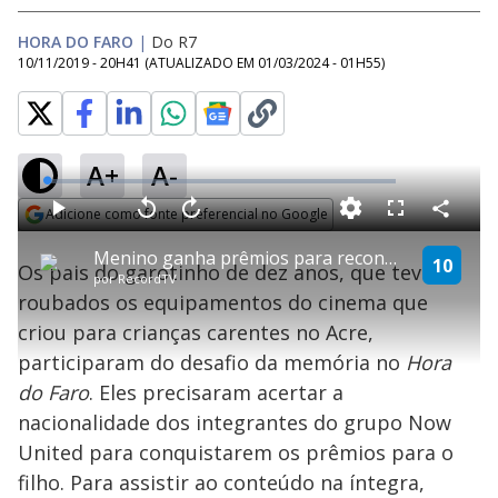
HORA DO FARO
|
Do R7
10/11/2019 - 20H41
(ATUALIZADO EM
01/03/2024 - 01H55
)
A+
A-
L
o
a
Adicione como fonte preferencial no Google
d
C
P
V
A
P
F
e
o
l
o
v
u
Opens in new window
d
m
a
l
a
l
:
Menino ganha prêmios para reconstruir cinema para crianças carentes no Acre
p
y
t
n
l
10
0
Os pais do garotinho de dez anos, que teve
a
a
ç
s
.
por
RecordTV
r
r
a
c
3
t
1
r
l
r
5
roubados os equipamentos do cinema que
i
0
1
e
%
l
s
0
e
h
criou para crianças carentes no Acre,
e
s
n
a
g
e
r
u
g
participaram do desafio da memória no
Hora
n
u
a
d
n
o
d
do Faro
. Eles precisaram acertar a
s
o
s
nacionalidade dos integrantes do grupo Now
y
United para conquistarem os prêmios para o
filho. Para assistir ao conteúdo na íntegra,
M
u