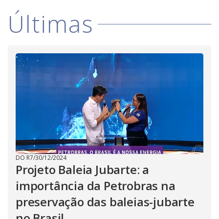
i
Últimas
d
e
o
DO R7
/
30/12/2024
Projeto Baleia Jubarte: a
importância da Petrobras na
preservação das baleias-jubarte
no Brasil