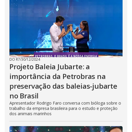
i
d
e
o
DO R7
/
30/12/2024
Projeto Baleia Jubarte: a
importância da Petrobras na
preservação das baleias-jubarte
no Brasil
Apresentador Rodrigo Faro conversa com bióloga sobre o
trabalho da empresa brasileira para o estudo e proteção
dos animais marinhos