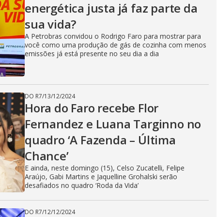
energética justa já faz parte da
sua vida?
A Petrobras convidou o Rodrigo Faro para mostrar para
você como uma produção de gás de cozinha com menos
emissões já está presente no seu dia a dia
DO R7
/
13/12/2024
Hora do Faro recebe Flor
Fernandez e Luana Targinno no
quadro ‘A Fazenda – Última
Chance’
E ainda, neste domingo (15), Celso Zucatelli, Felipe
Araújo, Gabi Martins e Jaquelline Grohalski serão
desafiados no quadro ‘Roda da Vida’
DO R7
/
12/12/2024