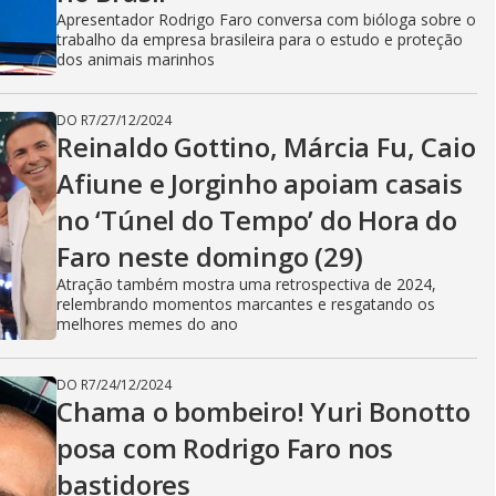
i
Apresentador Rodrigo Faro conversa com bióloga sobre o
trabalho da empresa brasileira para o estudo e proteção
dos animais marinhos
d
DO R7
/
27/12/2024
Reinaldo Gottino, Márcia Fu, Caio
e
Afiune e Jorginho apoiam casais
no ‘Túnel do Tempo’ do Hora do
o
Faro neste domingo (29)
Atração também mostra uma retrospectiva de 2024,
relembrando momentos marcantes e resgatando os
melhores memes do ano
DO R7
/
24/12/2024
Chama o bombeiro! Yuri Bonotto
posa com Rodrigo Faro nos
bastidores