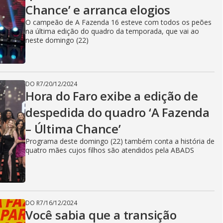
Chance’ e arranca elogios
O campeão de A Fazenda 16 esteve com todos os peões
na última edição do quadro da temporada, que vai ao
neste domingo (22)
DO R7
/
20/12/2024
Hora do Faro exibe a edição de
despedida do quadro ‘A Fazenda
– Última Chance’
Programa deste domingo (22) também conta a história de
quatro mães cujos filhos são atendidos pela ABADS
DO R7
/
16/12/2024
Você sabia que a transição