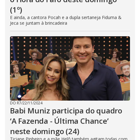
(1º)
E ainda, a cantora Pocah e a dupla sertaneja Fiduma &
Jeca se juntam à brincadeira
DO R7
/
22/11/2024
Babi Muniz participa do quadro
‘A Fazenda - Última Chance’
neste domingo (24)
Ticiane Pinheiro e a mãe Helô também agitam todas com