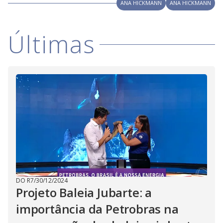
V
ANA HICKMANN
ANA HICKMANN
d
o
i
Últimas
d
e
o
DO R7
/
30/12/2024
Projeto Baleia Jubarte: a
importância da Petrobras na