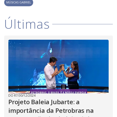
V
d
MÚSICAS GABRIEL
o
i
Últimas
d
e
o
DO R7
/
30/12/2024
Projeto Baleia Jubarte: a
importância da Petrobras na