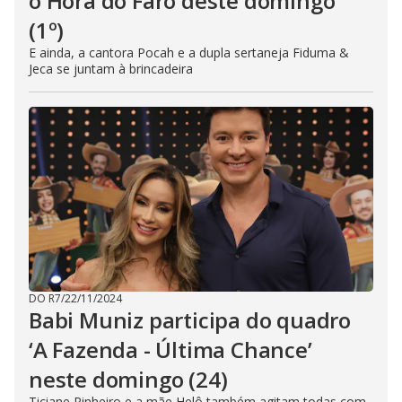
o Hora do Faro deste domingo
(1º)
E ainda, a cantora Pocah e a dupla sertaneja Fiduma &
Jeca se juntam à brincadeira
DO R7
/
22/11/2024
Babi Muniz participa do quadro
‘A Fazenda - Última Chance’
neste domingo (24)
Ticiane Pinheiro e a mãe Helô também agitam todas com